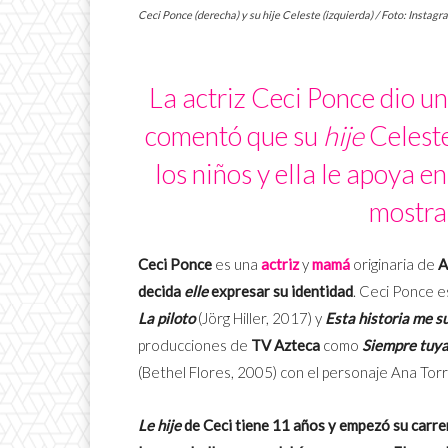
Ceci Ponce (derecha) y su hije Celeste (izquierda) / Foto: Instag
La actriz Ceci Ponce dio un
comentó que su
hije
Celeste
los niños y ella le apoya e
mostrar
Ceci Ponce
es una
actriz
y
mamá
originaria de
A
decida
elle
expresar su identidad
. Ceci Ponce 
La piloto
(Jörg Hiller, 2017) y
Esta historia me 
producciones de
TV Azteca
como
Siempre tuya
(Bethel Flores, 2005) con el personaje Ana Torr
Le hije
de Ceci tiene 11 años
y empezó su carre