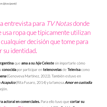
ram (@ceciponk)
a entrevista para
TV Notas
donde
 usa ropa que típicamente utilizan
n cualquier decisión que tome para
 su identidad.
rgentina
que
ama a su
hije
Celeste
sin importarle cómo
es
conocida
por participar en
telenovelas
de
Televisa
como
suena
(Genoveva Martínez, 2022). También estuvo en
 Acapulco
(Rita Fusaro, 2014) y la famosa
Amor en custodia
ejón.
ra actoral en comerciales.
Para ello tuvo que
cortar su