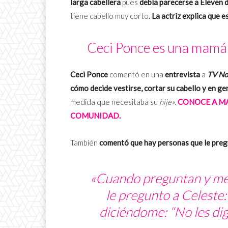
larga cabellera
pues
debía parecerse a Eleven 
tiene cabello muy corto.
La actriz explica que e
Ceci Ponce es una mamá 
Ceci Ponce
comentó en una
entrevista
a
TV No
cómo decide vestirse, cortar su cabello y en ge
medida que necesitaba su
hije».
CONOCE A MA
COMUNIDAD.
También
comentó que hay personas que le pregu
«Cuando preguntan y me d
le pregunto a Celeste:
diciéndome: “No les dig