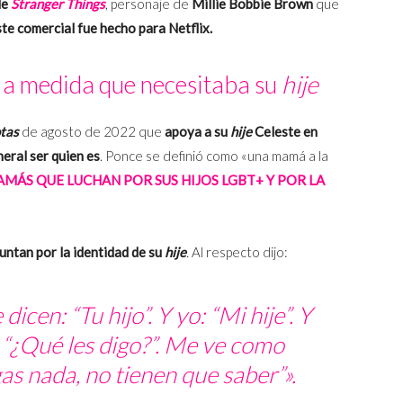
de
Stranger Things
, personaje de
Millie Bobbie Brown
que
ste comercial fue hecho para Netflix.
a medida que necesitaba su
hije
tas
de agosto de 2022 que
apoya a su
hije
Celeste en
neral ser quien es
. Ponce se definió como «una mamá a la
MÁS QUE LUCHAN POR SUS HIJOS LGBT+ Y POR LA
ntan por la identidad de su
hije
.
Al respecto dijo:
icen: “Tu hijo”. Y yo: “Mi
hije”.
Y
 “¿Qué les digo?”. Me ve como
as nada, no tienen que saber”».