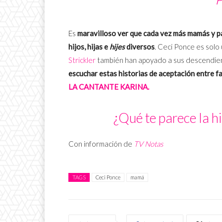
Es
maravilloso ver que cada vez más mamás y p
hijos, hijas e
hijes
diversos
. Ceci Ponce es solo
Strickler
también han apoyado a sus descendient
escuchar estas historias de aceptación entre fa
LA CANTANTE KARINA.
¿Qué te parece la hi
Con información de
TV Notas
TAGS
Ceci Ponce
mamá