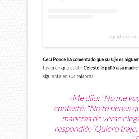
A post shared 
Ceci Ponce ha comentado que su
hije
es alguien
tuvieron que asistir
Celeste le pidió a su madre 
siguiente en sus palabras:
«Me dijo: “No me voy 
contesté: “No te tienes q
maneras de verse elega
respondió: “Quiero traje, 
“P