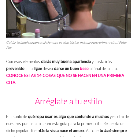
Cuidar tu limpieza personal siempre es algo básico, más para una primera cita. / Foto:
Fox
Con esos elementos
darás muy buena apariencia
y hasta irás
prevenido
si tu
ligue
desea
darse un buen
beso
al final de la cita.
CONOCE ESTAS 14 COSAS QUE NO SE HACEN EN UNA PRIMERA
CITA.
Arréglate a tu estilo
El asunto de
qué ropa usar es algo que confunde a muchos
y es otro de
nuestros puntos a tocar en esta guía para la primera cita. Recuerda un
dicho popular dice:
«De la vista nace el amor»
. Así que
tu
look
siempre