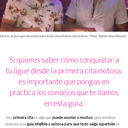
Esta es la guía que necesitas para tener una primera cita exitosa. / Foto: Twitter (@achileans)
Si quieres saber cómo conquistar a
tu ligue desde la primera cita exitosa,
es importante que pongas en
práctica los consejos que te damos
en esta guía.
Una
primera cita
es algo que
puede asustar a muchos
, pero nosotros
tenemos una
guía infalible y exitosa para que todo salga
superbién
en