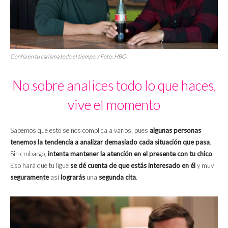
Confía en tu carisma todo el tiempo. / Foto: HBO
No sobre analices todo lo que haces,
vive el momento
Sabemos que esto se nos complica a varios, pues
algunas personas
tenemos la tendencia a analizar demasiado cada situación que pasa
.
Sin embargo,
intenta mantener la atención en el presente con tu chico
.
Eso hará que tu ligue
se dé cuenta de que estás interesado en él
y muy
seguramente
así
lograrás
una
segunda cita
.