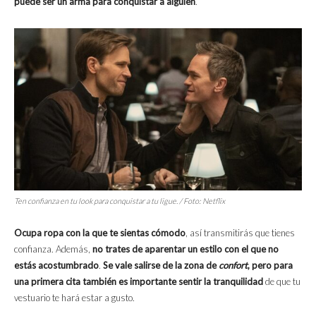
puede ser un arma para conquistar a alguien
.
Ten confianza en tu
look
para conquistar a tu ligue. / Foto: Netflix
Ocupa ropa con la que te sientas cómodo
, así transmitirás que tienes
confianza. Además,
no trates de aparentar un estilo con el que no
estás acostumbrado
.
Se vale salirse de la zona de
confort
, pero para
una primera cita también es importante sentir la tranquilidad
de que tu
vestuario te hará estar a gusto.