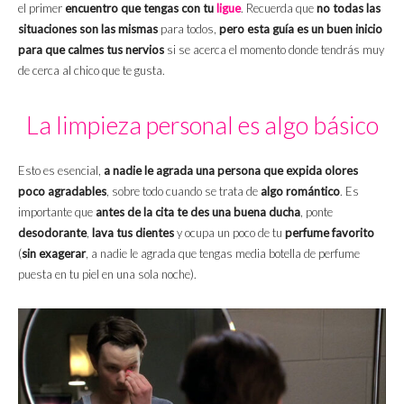
el primer
encuentro que tengas con tu
ligue
. Recuerda que
no todas las
situaciones son las mismas
para todos,
pero esta guía es un buen inicio
para que calmes tus nervios
si se acerca el momento donde tendrás muy
de cerca al chico que te gusta.
La limpieza personal es algo básico
Esto es esencial,
a nadie le agrada una persona que expida olores
poco agradables
, sobre todo cuando se trata de
algo
romántico
. Es
importante que
antes de la cita te des una buena ducha
, ponte
desodorante
,
lava tus dientes
y ocupa un poco de tu
perfume favorito
(
sin exagerar
, a nadie le agrada que tengas media botella de perfume
puesta en tu piel en una sola noche).