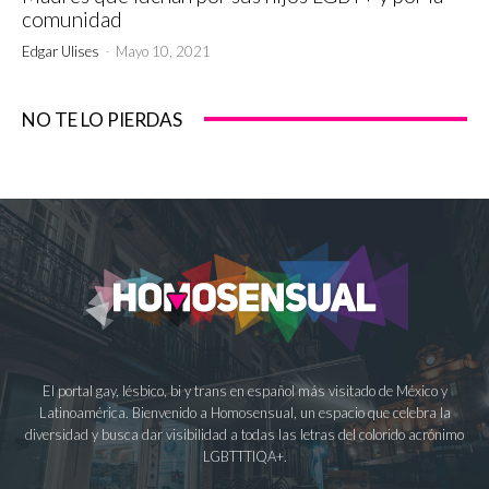
comunidad
Edgar Ulises
-
Mayo 10, 2021
NO TE LO PIERDAS
El portal gay, lésbico, bi y trans en español más visitado de México y
Latinoamérica. Bienvenido a Homosensual, un espacio que celebra la
diversidad y busca dar visibilidad a todas las letras del colorido acrónimo
LGBTTTIQA+.