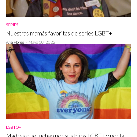
SERIES
Nuestras mamás favoritas de series LGBT+
Ana Flores
-
Mayo 10, 2022
LGBTQ+
Madres que luchan por sus hijos LGBT+ y por la