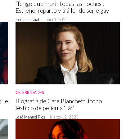
‘Tengo que morir todas las noches’:
Estreno, reparto y tráiler de serie gay
Homosensual
-
Junio 3, 2024
CELEBRIDADES
 que
Biografía de Cate Blanchett, ícono
lésbico de película ‘Tár’
José Manuel Ríos
-
Marzo 12, 2023