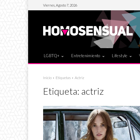
Viernes, Agosto 7, 2026
LGBTQ+
Entretenimiento
Lifestyle
Inicio
Etiquetas
Actriz
Etiqueta:
actriz