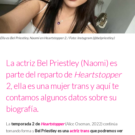
Ella es Bel Priestley, Naomi en Heartstopper 2. / Foto: Instagram (@belpriestley)
La actriz Bel Priestley (Naomi) es
parte del reparto de
Heartstopper
2, ella es una mujer trans y aquí te
contamos algunos datos sobre su
biografía.
La
temporada 2 de
Heartstopper
(Alice Oseman, 2022) continúa
tomando forma y
Bel Priestley es una
actriz trans
que podremos ver