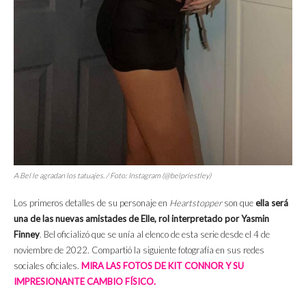
A Bel le agradan los tatuajes. / Foto: Instagram (@belpriestley)
Los primeros detalles de su personaje en
Heartstopper
son que
ella será
una de las nuevas amistades de Elle, rol interpretado por Yasmin
Finney
. Bel oficializó que se unía al elenco de esta serie desde el 4 de
noviembre de 2022. Compartió la siguiente fotografía en sus redes
sociales oficiales.
MIRA LAS FOTOS DE KIT CONNOR Y SU
IMPRESIONANTE CAMBIO FÍSICO.