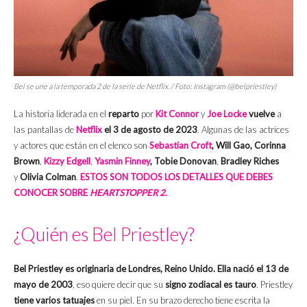
Bel se une a la temporada 2 de la serie de Netflix. / Foto: Instagram (@belpriestley)
La historia liderada en el
reparto
por
Kit Connor
y
Joe Locke
vuelve
a
las pantallas de
Netflix
el 3 de agosto de 2023
.
Algunas de las actrices
y actores que están en el elenco son
Sebastian Croft
,
Will Gao,
Corinna
Brown
,
Kizzy Edgell
,
Yasmin Finney
, Tobie Donovan
,
Bradley Riches
y
Olivia Colman
.
ESTOS SON TODOS LOS DETALLES QUE DEBES
CONOCER SOBRE
HEARTSTOPPER
2
.
¿Quién es Bel Priestley?
Bel Priestley es originaria de Londres, Reino Unido. Ella nació el 13 de
mayo de 2003
, eso quiere decir que su
signo zodiacal es tauro
. Priestley
tiene varios tatuajes
en su piel. En su brazo derecho tiene escrita la