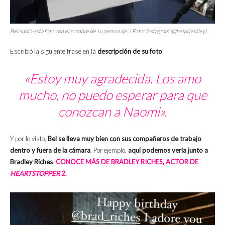
Bel subió esta foto con el nombre de su personaje. / Foto: Instagram (@belpriestley)
Escribió la siguiente frase en la
descripción de su foto
:
«Estoy muy agradecida. Los amo
mucho, no puedo esperar para que
conozcan a Naomi».
Y por lo visto,
Bel se lleva muy bien con sus compañeros de trabajo
dentro y fuera de la cámara
. Por ejemplo,
aquí podemos verla junto a
Bradley Riches
.
CONOCE MÁS DE BRADLEY RICHES, ACTOR DE
HEARTSTOPPER
2.