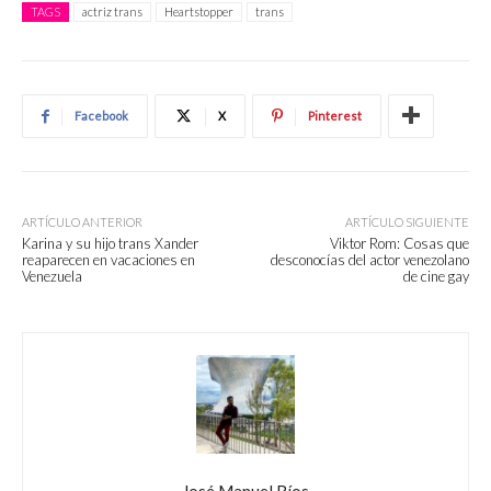
TAGS
actriz trans
Heartstopper
trans
Facebook
X
Pinterest
ARTÍCULO ANTERIOR
ARTÍCULO SIGUIENTE
Karina y su hijo trans Xander
Viktor Rom: Cosas que
reaparecen en vacaciones en
desconocías del actor venezolano
Venezuela
de cine gay
José Manuel Ríos