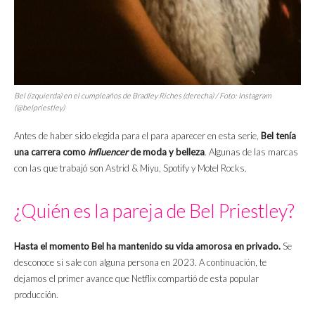
Bel (izquierda) en el cumpleaños de Bradley Riches (derecha) / Foto: Instagram
(@belpriestley)
Antes de haber sido elegida para el para aparecer en esta serie,
Bel tenía
una carrera como
influencer
de moda y belleza
. Algunas de las marcas
con las que trabajó son Astrid & Miyu, Spotify y Motel Rocks.
¿Quién es la pareja de Bel Priestley?
Hasta el momento Bel ha mantenido su vida amorosa en privado.
Se
desconoce si sale con alguna persona en 2023. A continuación, te
dejamos el primer avance que Netflix compartió de esta popular
producción.