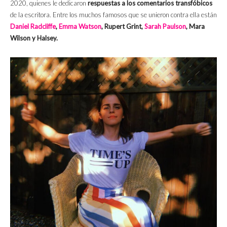
2020, quienes le dedicaron
respuestas a los comentarios transfóbicos
de la escritora. Entre los muchos famosos que se unieron contra ella están
Daniel Radcliffe
,
Emma Watson
, Rupert Grint,
Sarah Paulson
, Mara
Wilson y Halsey.