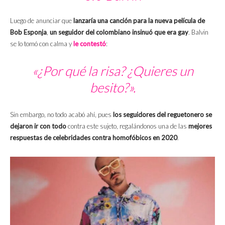
Luego de anunciar que
lanzaría una canción para la nueva película de
Bob Esponja
,
un seguidor del colombiano insinuó que era gay
. Balvin
se lo tomó con calma y
le contestó
:
«¿Por qué la risa? ¿Quieres un
besito?».
Sin embargo, no todo acabó ahí, pues
los seguidores del reguetonero se
dejaron ir con todo
contra este sujeto, regalándonos una de las
mejores
respuestas de celebridades contra homofóbicos en 2020
.