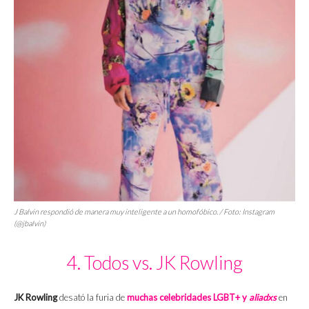
J Balvin respondió de manera muy inteligente a un homofóbico. / Foto: Instagram
(@jbalvin)
4. Todos vs. JK Rowling
JK Rowling
desató la furia de
muchas celebridades LGBT+ y
aliadxs
en