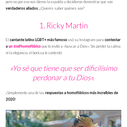
pero no por eso nos dieron la espalda y decidieron demostrar que son
verdaderos aliados
. ¿Quieres saber quiénes son?
1. Ricky Martin
El
cantante latino LGBT+ más famoso
usó su Instagram para
contestar
a
un
troll
homofóbico
que lo invitó a «buscar a Dios». Sin perder la calma
ni la elegancia, el boricua le contestó:
«Yo sé que tiene que ser dificilísimo
perdonar a tu Dios».
¡Simplemente una de las
respuestas a homofóbicos más increíbles de
2020
!