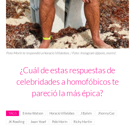
Polo Morín le respondió a Horacio Villalobos. / Foto: Instagram (@polo_morin)
¿Cuál de estas respuestas de
celebridades a homofóbicos te
pareció la más épica?
TAGS
Emma Watson
Horacio Villalobos
J Balvin
Jhonny Caz
JK Rowling
Jwan Yosef
Polo Morín
Ricky Martin