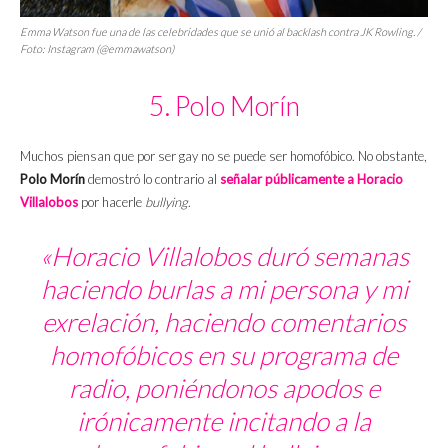
Emma Watson fue una de las celebridades que se unió al
backlash
contra JK Rowling. /
Foto: Instagram (@emmawatson)
5. Polo Morín
Muchos piensan que por ser gay no se puede ser homofóbico. No obstante,
Polo Morín
demostró lo contrario al
señalar públicamente a Horacio
Villalobos
por hacerle
bullying
.
«Horacio Villalobos duró semanas
haciendo burlas a mi persona y mi
exrelación, haciendo comentarios
homofóbicos en su programa de
radio, poniéndonos apodos e
irónicamente incitando a la