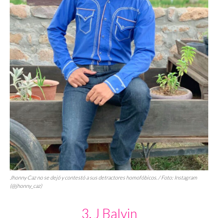
Jhonny Caz no se dejó y contestó a sus detractores homofóbicos. / Foto: Instagram
(@jhonny_caz)
3. J Balvin