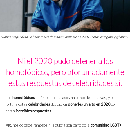
J Balvin respondió a un homofóbico de manera brillante en 2020. / Foto: Instagram (@jbalvin)
Ni el 2020 pudo detener a los
homofóbicos, pero afortunadamente
estas respuestas de celebridades sí.
Los
homofóbicos
están por todos lados haciendo de las suyas, y por
fortuna estas
celebridades
decidieron
ponerles un alto en 2020
con
estas
increíbles respuestas
.
Algunos de estos famosos ni siquiera son parte de la
comunidad LGBT+
,