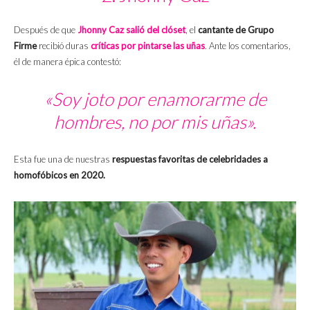
Después de que
Jhonny Caz salió del clóset
, el
cantante de Grupo
Firme
recibió duras
críticas por pintarse las uñas
. Ante los comentarios,
él de manera épica contestó:
«Soy joto por enamorarme de
hombres, no por mis uñas».
Esta fue una de nuestras
respuestas favoritas de celebridades a
homofóbicos en 2020.