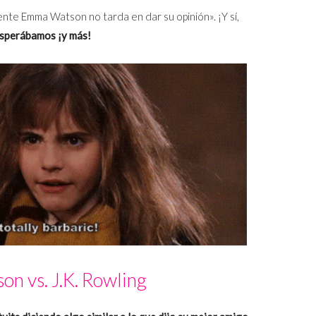
nte Emma Watson no tarda en dar su opinión». ¡Y sí,
esperábamos ¡y más!
n vs. J.K. Rowling