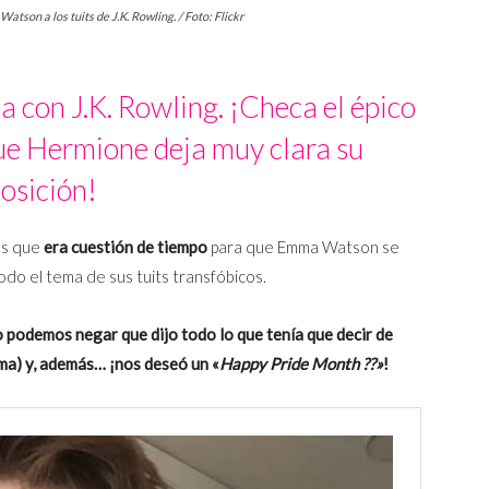
son a los tuits de J.K. Rowling. / Foto: Flickr
con J.K. Rowling. ¡Checa el épico
que Hermione deja muy clara su
osición!
os que
era cuestión de tiempo
para que Emma Watson se
do el tema de sus tuits transfóbicos.
podemos negar que dijo todo lo que tenía que decir de
ma) y, además… ¡nos deseó un «
Happy Pride Month ?️‍?»
!