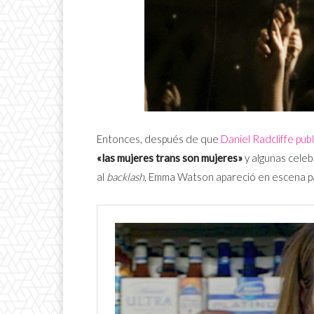
Entonces, después de que
Daniel Radcliffe pub
«las mujeres trans son mujeres»
y algunas cele
al
backlash,
Emma Watson apareció en escena par