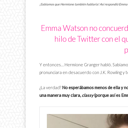
¡Sabíamos que Hermione también hablaría! Así respondió Emma Wat
Emma Watson no concuerda 
hilo de Twitter con el 
p
Y entonces… Hermione Granger habló. Sabíam
pronunciara en desacuerdo con J.K. Rowling y to
¿La verdad?
No esperábamos menos de ella y no 
una manera muy clara,
classy
(porque así es Em