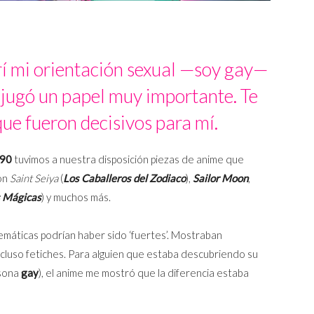
í mi orientación sexual —soy gay—
 jugó un papel muy importante. Te
e fueron decisivos para mí.
 90
tuvimos a nuestra disposición piezas de anime que
ron
Saint Seiya
(
Los Caballeros del Zodiaco
),
Sailor Moon
,
s Mágicas
)
y muchos más.
temáticas podrían haber sido ‘fuertes’. Mostraban
ncluso fetiches. Para alguien que estaba descubriendo su
rsona
gay
), el anime me mostró que la diferencia estaba