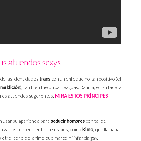
us atuendos sexys
 de las identidades
trans
con un enfoque no tan positivo (el
a
maldición
), también fue un parteaguas. Ranma, en su faceta
tros atuendos sugerentes.
MIRA ESTOS PRÍNCIPES
 usar su apariencia para
seducir hombres
con tal de
a a varios pretendientes a sus pies, como
Kuno
, que llamaba
s otro icono del anime que marcó mi infancia gay.