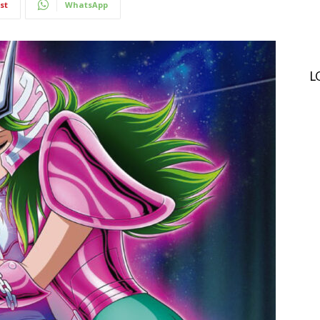
st
WhatsApp
L