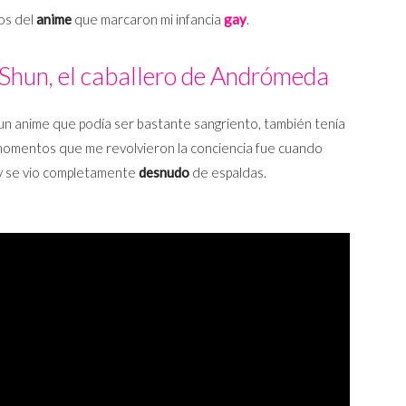
os del
anime
que marcaron mi infancia
gay
.
 Shun, el caballero de Andrómeda
un anime que podía ser bastante sangriento, también tenía
omentos que me revolvieron la conciencia fue cuando
a y se vio completamente
desnudo
de espaldas.