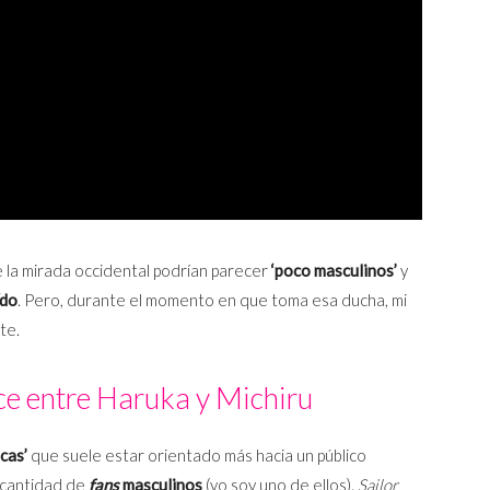
la mirada occidental podrían parecer
‘poco masculinos’
y
ído
. Pero, durante el momento en que toma esa ducha, mi
te.
e entre Haruka y Michiru
cas’
que suele estar orientado más hacia un público
 cantidad de
fans
masculinos
(yo soy uno de ellos).
Sailor