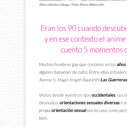
Shun calienta a Hyoga / Foto: Marco Albiero Art
Eran los 90 cuando descubr
y en ese contexto el anime
cuento 5 momentos qu
Muchos hombres gay que crecimos en los
años
algunos llamarían ‘de culto’. Entre ellas estuvie
Ranma ½
,
Magic Knigth Rayearth
(
Las Guerrera
Vistos desde nuestros ojos
occidentales
, sus 
desnudos,
orientaciones sexuales diversas
e i
propia
orientación sexual
(en mi caso como pe
bien.