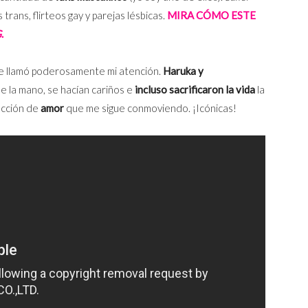
 trans, flirteos gay y parejas lésbicas.
MIRA CÓMO ESTE
G
.
e llamó poderosamente mi atención.
Haruka y
e la mano, se hacían cariños e
incluso sacrificaron la vida
la
ección de
amor
que me sigue conmoviendo. ¡Icónicas!