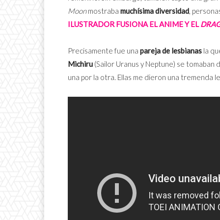
Moon
mostraba
muchísima diversidad
, personas
ILUSTRADOR FUSIONA EL ANIME Y EL
DRA
Precisamente fue una
pareja de lesbianas
la qu
Michiru
(Sailor Uranus y Neptune) se tomaban d
una por la otra. Ellas me dieron una tremenda l