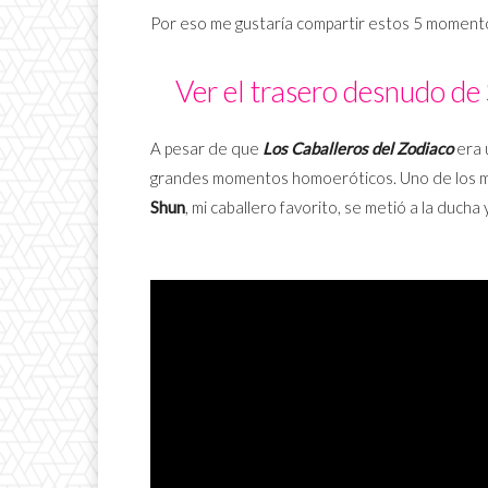
Por eso me gustaría compartir estos 5 moment
Ver el trasero desnudo de
A pesar de que
Los Caballeros del Zodiaco
era 
grandes momentos homoeróticos. Uno de los m
Shun
, mi caballero favorito, se metió a la duch