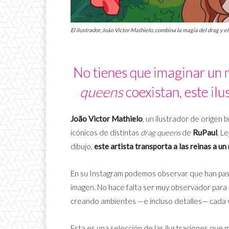
El ilustrador, João Victor Mathielo, combina la magia del drag y el
No tienes que imaginar un 
queens
coexistan, este ilu
João Victor Mathielo
, un ilustrador de origen
icónicos de distintas
drag queens
de
RuPaul
. L
dibujo,
este artista transporta a las reinas a u
En su Instagram podemos observar que han pas
imagen. No hace falta ser muy observador para n
creando ambientes —e incluso detalles— cada 
Esta es una selección de las ilustraciones que