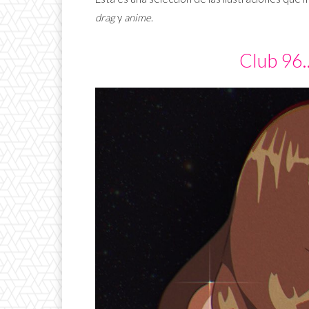
drag
y
anime
.
Club 96…