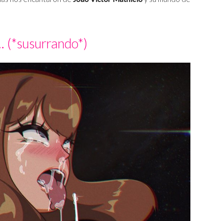
 (*susurrando*)