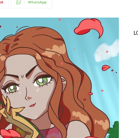
st
WhatsApp
L