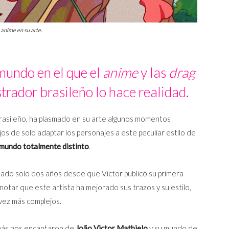
 anime en su arte.
mundo en el que el
anime
y las
drag
strador brasileño lo hace realidad.
 brasileño, ha plasmado en su arte algunos momentos
ejos de solo adaptar los personajes a este peculiar estilo de
n mundo totalmente distinto
.
ado solo dos años desde que Victor publicó su primera
otar que este artista ha mejorado sus trazos y su estilo,
vez más complejos.
 más nos encantaron de
João Victor Mathielo
y su mundo de