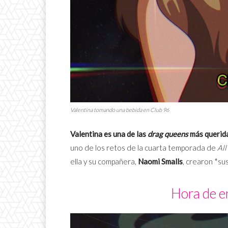
Valentina tomando una bebida en Club 96
Valentina es una de las
drag queens
más querid
uno de los retos de la cuarta temporada de
All
ella y su compañera,
Naomi Smalls
, crearon *su
Hora de e