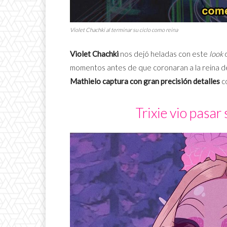
Violet Chachki al terminar su ciclo como reina
Violet Chachki
nos dejó heladas con este
look
d
momentos antes de que coronaran a la reina de
Mathielo
captura con gran precisión detalles
co
Trixie vio pasar 