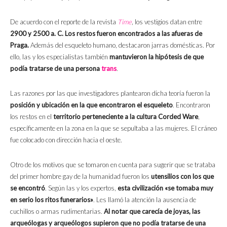
De acuerdo con el reporte de la revista
Time
, los vestigios datan entre
2900 y 2500 a. C.
Los restos fueron encontrados a las afueras de
Praga.
Además del esqueleto humano, destacaron jarras domésticas. Por
ello, las y los especialistas también
mantuvieron la hipótesis de que
podía tratarse de una persona
trans
.
Las razones por las que investigadores plantearon dicha teoría fueron la
posición y ubicación en la que encontraron el esqueleto
. Encontraron
los restos en el
territorio perteneciente a la cultura
Corded Ware
,
específicamente en la zona en la que se sepultaba a las mujeres. El cráneo
fue colocado con dirección hacia el oeste.
Otro de los motivos que se tomaron en cuenta para sugerir que se trataba
del primer hombre gay de la humanidad fueron los
utensilios con los que
se encontró
. Según las y los expertos,
esta civilización «se tomaba muy
en serio los ritos funerarios»
. Les llamó la atención la ausencia de
cuchillos o armas rudimentarias.
Al notar que carecía de joyas, las
arqueólogas y arqueólogos supieron que no podía tratarse de una