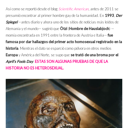
Así como se reportó desde el blog
Scientific American
, antes de 2011 se
presumió encontrar al primer hombre gay de la humanidad. En
1993
,
Der
Spiegel
—antes diario y ahora uno de los sitios de noticias más leídos de
Alemania y el mundo— sugirió que
Ötzi
(
Hombre de Hauslabjoch
) —
momia encontrada en 1991 entre la frontera de Austria e Italia—
fue
famosa por dar hallazgos del primer acto homosexual registrado en la
historia
. Mientras el dato se esparció como pólvora en otros medios
Europa
y América del Norte, se supo que
se trató de una broma por el
April’s Fools Day
.
ESTAS SON ALGUNAS PRUEBAS DE QUE LA
HISTORIA NO ES HETEROSEXUAL.