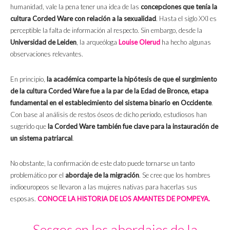
humanidad, vale la pena tener una idea de las
concepciones que tenía la
cultura Corded Ware con relación a la sexualidad
. Hasta el siglo XXI es
perceptible la falta de información al respecto. Sin embargo, desde la
Universidad de Leiden
, la arqueóloga
Louise Olerud
ha hecho algunas
observaciones relevantes.
En principio,
la académica comparte la hipótesis de que el surgimiento
de la cultura Corded Ware fue a la par de la Edad de Bronce, etapa
fundamental en el establecimiento del sistema binario en Occidente
.
Con base al análisis de restos óseos de dicho periodo, estudiosos han
sugerido que
la Corded Ware también fue clave para la instauración de
un sistema patriarcal
.
No obstante, la confirmación de este dato puede tornarse un tanto
problemático por el
abordaje de la migración
. Se cree que los hombres
indioeuropeos se llevaron a las mujeres nativas para hacerlas sus
esposas.
CONOCE LA HISTORIA DE LOS AMANTES DE POMPEYA.
Sesgos en los abordajes de la