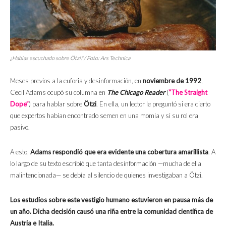
¿Habías escuchado sobre Ötzi? / Foto: Ars Technica
Meses previos a la euforia y desinformación, en
noviembre de 1992
,
Cecil Adams ocupó su columna en
The Chicago Reader
(
“The Straight
Dope”
) para hablar sobre
Ötzi
. En ella, un lector le preguntó si era cierto
que expertos habían encontrado semen en una momia y si su rol era
pasivo.
A esto,
Adams respondió que era evidente una cobertura amarillista
. A
lo largo de su texto escribió que tanta desinformación —mucha de ella
malintencionada— se debía al silencio de quienes investigaban a Ötzi.
Los estudios sobre este vestigio humano estuvieron en pausa más de
un año. Dicha decisión causó una riña entre la comunidad científica de
Austria e Italia.