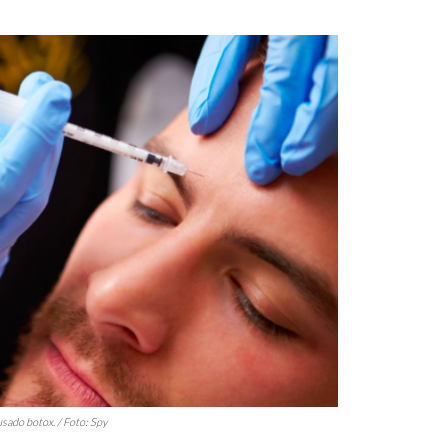
 usado
botox
. / Foto:
Spy