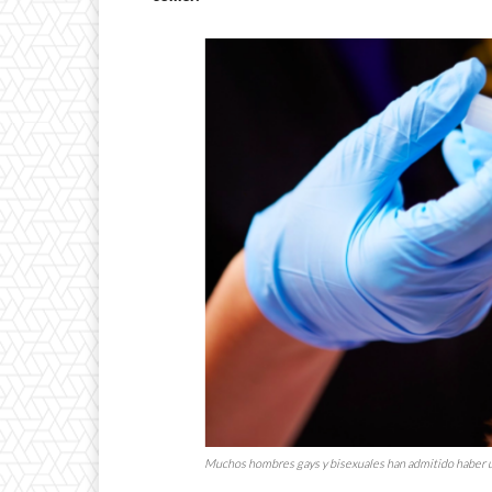
Muchos hombres
gays
y bisexuales han admitido haber