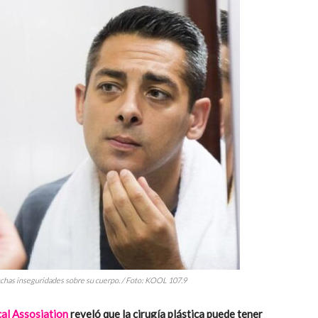
chas inseguridades sobre su cuerpo. / Foto:
KOOL 107.9
al Assosiation
reveló que la cirugía plástica puede tener