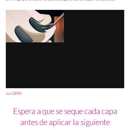
via GIPHY
Espera a que se seque cada capa
antes de aplicar la siguiente