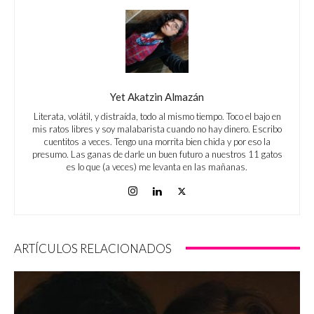
Yet Akatzin Almazán
Literata, volátil, y distraída, todo al mismo tiempo. Toco el bajo en
mis ratos libres y soy malabarista cuando no hay dinero. Escribo
cuentitos a veces. Tengo una morrita bien chida y por eso la
presumo. Las ganas de darle un buen futuro a nuestros 11 gatos
es lo que (a veces) me levanta en las mañanas.
ARTÍCULOS RELACIONADOS