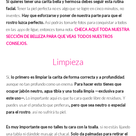
Si quieres tener una carita bella y hermosa debes seguir esta rutina
facial.
Tener la piel perfecta no es algo que se logre en cinco minutos, no
inventes.
Hay que esforzarse y poner de nuestra parte para que el
rostro luzca perfecto.
Así podrás tomarte fotos para conquistar a todos
en las
apps
de ligue, entonces toma nota.
CHECA AQUÍ TODA NUESTRA
SECCIÓN DE BELLEZA PARA QUE VEAS TODOS NUESTROS
CONSEJOS.
Limpieza
Sí,
lo primero es limpiar la carita de forma correcta y a profundidad
,
aunque no tan profundo como un enema.
Para hacer esto tienes que
ocupar jabón neutro, agua tibia y una toalla limpia —exclusiva para
este uso—.
Lo importante aquí es que tu cara quede libre de residuos. Y
puedes usar el producto que prefieras
, pero que sea neutro o especial
para el rostro
, así no sufrirá tu piel.
Es muy importante que no talles tu cara con la toalla
, si no estás lijando
una tabla ni dándole masaje al chacal.
Solo da palmadas para retirar el