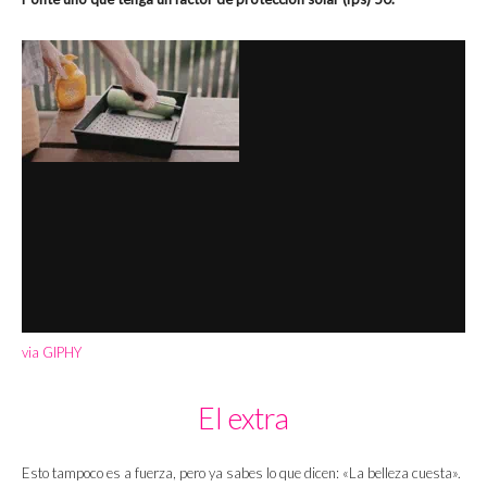
via GIPHY
El extra
Esto tampoco es a fuerza, pero ya sabes lo que dicen: «La belleza cuesta».