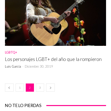
LGBTQ+
Los personajes LGBT+ del año que la rompieron
Luis García
-
Diciembre 30, 2019
1
2
3
NO TE LO PIERDAS