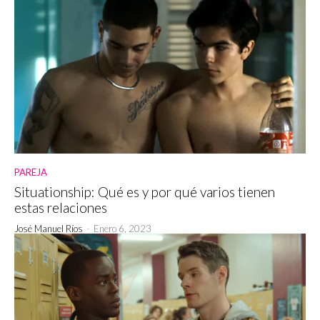
PAREJA
Situationship: Qué es y por qué varios tienen
estas relaciones
José Manuel Ríos
-
Enero 6, 2023