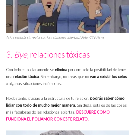
Así te sentirás sin reglas con las relaciones abiertas. / Foto: CTV News
3.
Bye,
relaciones tóxicas
Con todo esto, claramente se
elimina
por completo la posibilidad de tener
una
relación tóxica
. Sin embargo, no creas que no
van a existir los celos
o algunas situaciones incómodas.
No obstante, gracias a la estructura de tu relación,
podrás saber cómo
lidiar con todo de mucho mejor manera
. Sin duda, esta es de las cosas
más fabulosas de las relaciones abiertas.
DESCUBRE CÓMO
FUNCIONA EL POLIAMOR CON ESTE RELATO.