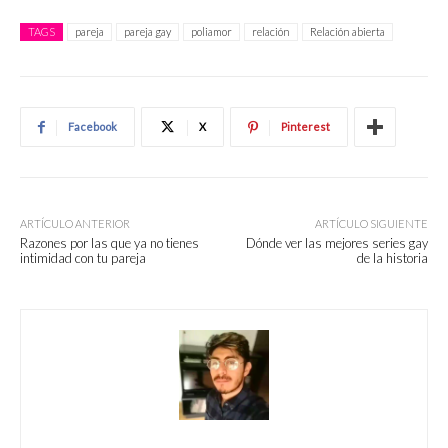
TAGS
pareja
pareja gay
poliamor
relación
Relación abierta
Facebook
X
Pinterest
ARTÍCULO ANTERIOR
ARTÍCULO SIGUIENTE
Razones por las que ya no tienes
Dónde ver las mejores series gay
intimidad con tu pareja
de la historia