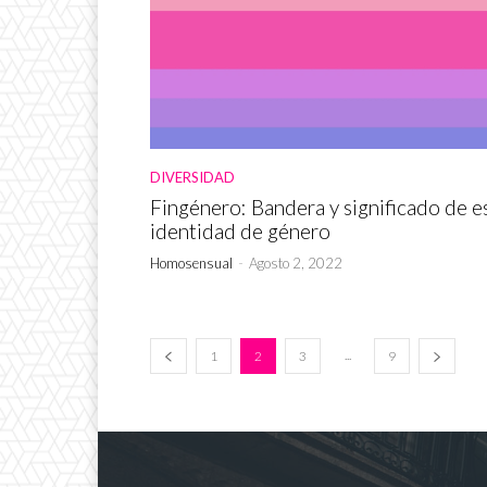
DIVERSIDAD
Fingénero: Bandera y significado de e
identidad de género
Homosensual
-
Agosto 2, 2022
...
1
2
3
9