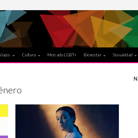
Viajes
Cultura
Mercado LGBT+
Bienestar
Sexualidad
N
género