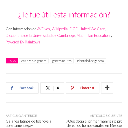
¿Te fue útil esta información?
Con información de
AVENes
,
Wikipedia
,
EIGE
,
United We Care
,
Diccionario de la Universidad de Cambridge
,
Macmillan Education
y
Powered By Rainbows
TAGS
crianza sin género
género neutro
identidad de género
Facebook
X
Pinterest
ARTÍCULO ANTERIOR
ARTÍCULO SIGUIENTE
Galanes latinos de telenovela
¿Qué decía el primer manifiesto pro
abiertamente gay
derechos homosexuales en México?