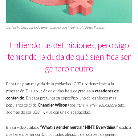
¿A ti te hubiera gustado tener una crianza sin género? / Foto: Parents
Entiendo las definiciones, pero sigo
teniendo la duda de qué significa ser
género neutro
Para una gran mayoría de la población LGBT+ perteneciente a la
generación Z, la solución de dudas ha sido gracias a
creadores de
contenido
. En esta pregunta en específico, uno de los videos más
populares es el de
Chandler Wilson
(
they/them, elle
),
educadore
que,
además de ser LGBT+, vive con una discapacidad.
En su video titulado
“What is gender neutral? HINT: Everything!”
explica
que tiene que ver con las actitudes alejadas de los roles de género