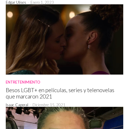
Edgar Ulises
-
Enero 1, 2023
ENTRETENIMIENTO
Besos LGBT+ en películas, series y telenovelas
que marcaron 2021
Isaac Caporal
-
Diciembre 15, 2021