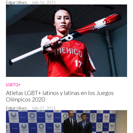
Edgar Ulises
-
Julio 16, 2021
LGBTQ+
Atletas LGBT+ latinos y latinas en los Juegos
Olímpicos 2020
Edgar Ulises
-
Julio 15, 2021