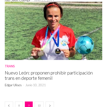
TRANS
Nuevo León: proponen prohibir participación
trans en deporte femenil
Edgar Ulises
-
Junio 10, 2021
8
9
10