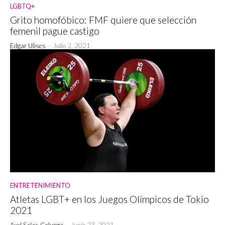
LGBTQ+
Grito homofóbico: FMF quiere que selección
femenil pague castigo
Edgar Ulises
-
Julio 2, 2021
ENTRETENIMIENTO
Atletas LGBT+ en los Juegos Olímpicos de Tokio
2021
Axel Salas Colunga
-
Junio 23, 2021