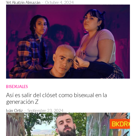
Yet Akatzin Almazán
-
Octubre 4, 2024
BISEXUALES
Así es salir del clóset como bisexual en la
generación Z
Iván Ortiz
-
Septiembre 23, 2024