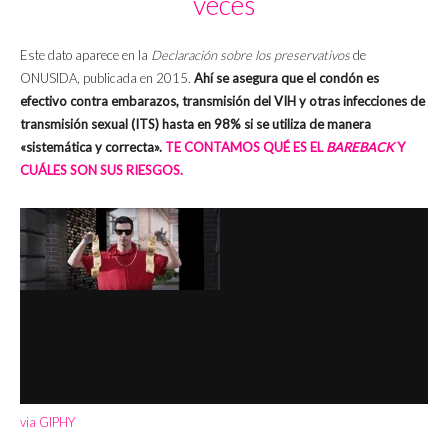
veces
Este dato aparece en la
Declaración sobre los preservativos
de
ONUSIDA, publicada en 2015.
Ahí se asegura que el condón es
efectivo contra embarazos, transmisión del VIH y otras infecciones de
transmisión sexual (ITS) hasta en 98% si se utiliza de manera
«sistemática y correcta».
TE CONTAMOS QUÉ ES EL
BAREBACK
Y
CUÁLES SON SUS RIESGOS.
via GIPHY