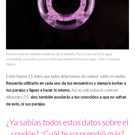
Intenta comprar siempre condones de tu tamaño. Pero, si aun así se te sigue
resbalando, considera usar un anillo para mantenerlo en su lugar. / Foto: Compras
Nuevo
Estos fueron 15 datos que todos deberíamos de conocer sobre el condón.
Recuerda utilizarlo en cada uno de tus encuentros y siempre invitar a
tus parejas y ligues a hacer lo mismo.
Así no solo evitarás contraer
diferentes ITS,
sino también ayudarás a tus conocidos a que no sufran
de esto, ni sus parejas.
¿Ya sabías todos estos datos sobre el
condón? ¿Cuál te sorprendió más?