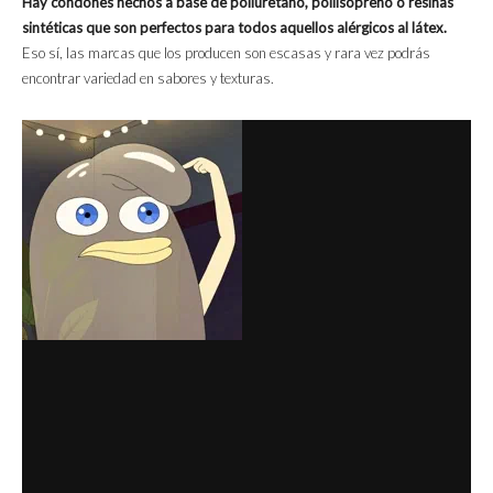
Hay condones hechos a base de poliuretano, poliisopreno o resinas
sintéticas que son perfectos para todos aquellos alérgicos al látex.
Eso sí, las marcas que los producen son escasas y rara vez podrás
encontrar variedad en sabores y texturas.