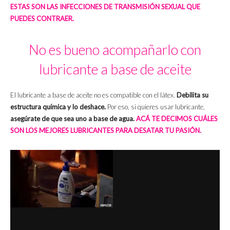
ESTAS SON LAS INFECCIONES DE TRANSMISIÓN SEXUAL QUE
PUEDES CONTRAER.
No es bueno acompañarlo con
lubricante a base de aceite
El lubricante a base de aceite no es compatible con el látex.
Debilita su
estructura química y lo deshace.
Por eso, si quieres usar lubricante,
asegúrate de que sea uno a base de agua.
ACÁ TE DECIMOS CUÁLES
SON LOS MEJORES LUBRICANTES PARA DESATAR TU PASIÓN.