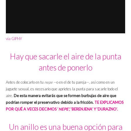
via GIPHY
Hay que sacarle el aire de la punta
antes de ponerlo
Antes de colocarlo en tu
nepe
—o en el de tu pareja—, así como en un
juguete sexual, es necesario que aprietes la punta para sacarle todo el
aire.
De esta manera evitarás que se formen burbujas de aire que
podrían romper el preservativo debido a la fricción.
TE EXPLICAMOS
POR QUÉ A VECES DECIMOS ‘
NEPE’,
‘BERENJENA’ Y ‘DURAZNO’.
Un anillo es una buena opción para