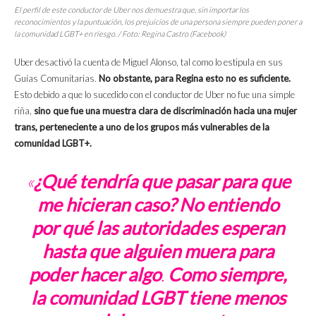
El perfil de este conductor de Uber nos demuestra que, sin importar los
reconocimientos y la puntuación, los prejuicios de una persona siempre pueden poner a
la comunidad LGBT+ en riesgo. / Foto: Regina Castro (Facebook)
Uber desactivó la cuenta de Miguel Alonso, tal como lo estipula en sus
Guías Comunitarias.
No obstante, para Regina esto no es suficiente.
Esto debido a que lo sucedido con el conductor de Uber no fue una simple
riña,
sino que fue una muestra clara de discriminación hacia una mujer
trans, perteneciente a uno de los grupos más vulnerables de la
comunidad LGBT+.
«
¿Qué tendría que pasar para que
me hicieran caso? No entiendo
por qué las autoridades esperan
hasta que alguien muera para
poder hacer algo
.
Como siempre,
la comunidad LGBT tiene menos