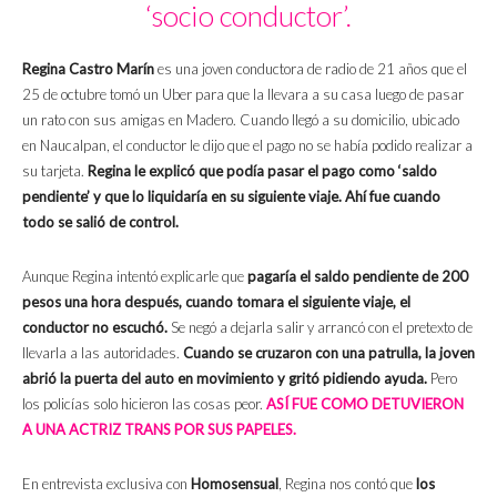
‘socio conductor’.
Regina Castro Marín
es una joven conductora de radio de 21 años que el
25 de octubre tomó un Uber para que la llevara a su casa luego de pasar
un rato con sus amigas en Madero. Cuando llegó a su domicilio, ubicado
en Naucalpan, el conductor le dijo que el pago no se había podido realizar a
su tarjeta.
Regina le explicó que podía pasar el pago como ‘saldo
pendiente’ y que lo liquidaría en su siguiente viaje. Ahí fue cuando
todo se salió de control.
Aunque Regina intentó explicarle que
pagaría el saldo pendiente de 200
pesos una hora después, cuando tomara el siguiente viaje, el
conductor no escuchó.
Se negó a dejarla salir y arrancó con el pretexto de
llevarla a las autoridades.
Cuando se cruzaron con una patrulla, la joven
abrió la puerta del auto en movimiento y gritó pidiendo ayuda.
Pero
los policías solo hicieron las cosas peor.
ASÍ FUE COMO DETUVIERON
A UNA ACTRIZ TRANS POR SUS PAPELES.
En entrevista exclusiva con
Homosensual
, Regina nos contó que
los