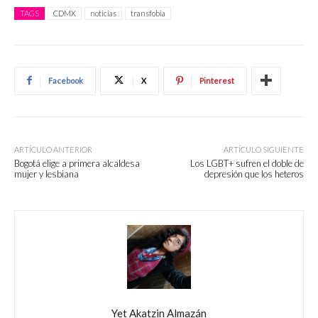
TAGS
CDMX
noticias
transfobia
Facebook
X
Pinterest
ARTÍCULO ANTERIOR
ARTÍCULO SIGUIENTE
Bogotá elige a primera alcaldesa
Los LGBT+ sufren el doble de
mujer y lesbiana
depresión que los heteros
Yet Akatzin Almazán