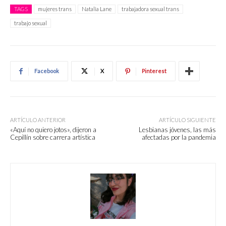
TAGS
mujeres trans
Natalia Lane
trabajadora sexual trans
trabajo sexual
Facebook
X
Pinterest
ARTÍCULO ANTERIOR
ARTÍCULO SIGUIENTE
«Aquí no quiero jotos», dijeron a
Lesbianas jóvenes, las más
Cepillín sobre carrera artística
afectadas por la pandemia