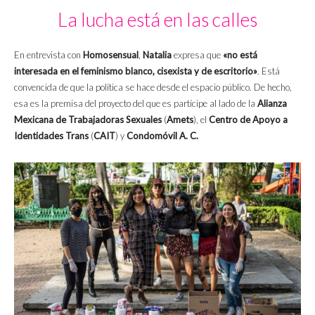
La lucha está en las calles
En entrevista con
Homosensual
,
Natalia
expresa que
«no está
interesada en el feminismo blanco, cisexista y de escritorio»
. Está
convencida de que la política se hace desde el espacio público. De hecho,
esa es la premisa del proyecto del que es partícipe al lado de la
Alianza
Mexicana de Trabajadoras Sexuales
(
Amets
), el
Centro de Apoyo a
Identidades Trans
(
CAIT
) y
Condomóvil A. C.