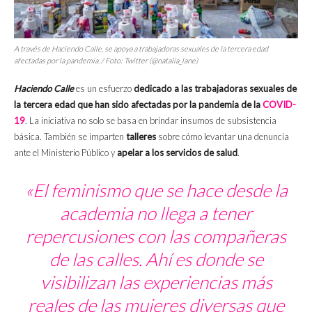
A través de Haciendo Calle, se apoya a trabajadoras sexuales de la tercera edad
afectadas por la pandemia. / Foto: Twitter (@natalia_lane)
Haciendo Calle
es un esfuerzo
dedicado a las trabajadoras sexuales de
la tercera edad que han sido afectadas por la pandemia de la
COVID-
19
. La iniciativa no solo se basa en brindar insumos de subsistencia
básica. También se imparten
talleres
sobre cómo levantar una denuncia
ante el Ministerio Público y
apelar a los servicios de salud
.
«El feminismo que se hace desde la
academia no llega a tener
repercusiones con las compañeras
de las calles. Ahí es donde se
visibilizan las experiencias más
reales de las mujeres diversas que