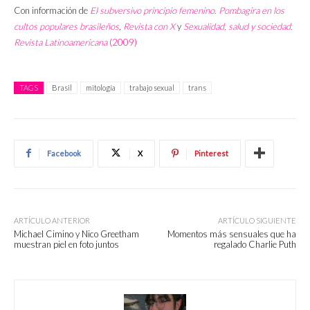
Con información de
El subversivo principio femenino. Pombagira en los
cultos populares brasileños
,
Revista con X
y
Sexualidad, salud y sociedad.
Revista Latinoamericana
(2009)
TAGS
Brasil
mitología
trabajo sexual
trans
Facebook
X
Pinterest
ARTÍCULO ANTERIOR
ARTÍCULO SIGUIENTE
Michael Cimino y Nico Greetham
Momentos más sensuales que ha
muestran piel en foto juntos
regalado Charlie Puth