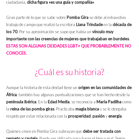
ciudadanía,
dicha figura «es una guía y compañía»
.
Gran parte de lo que se sabe sobre
Pomba Gira
se debe al exhaustivo
trabajo de campo que realizó la escritora
Liana Trindade
en la
década de
los 70
. Por su aproximación se supo que había un
vínculo muy
importante con las creencias de mujeres que trabajaban en burdeles
.
ESTAS SON ALGUNAS DEIDADES LGBT+ QUE PROBABLEMENTE NO
CONOCES.
¿Cuál es su historia?
Aunque la historia de esta deidad tiene un
origen en las comunidades de
África
, también hay algunas puntualizaciones que se han hecho desde la
península ibérica
. En la
Edad Media
, se reconocía a
María Padilha
como
la
reina de las pomba giras
. Practicaba
magia blanca
y se le otorgaba
respeto por estar relacionada con la
prosperidad
,
pasión
y
energía
.
Quienes creen en Pomba Gira subrayan que
debe ser tratada con
respeto y cautela
. Puede ser utilizada para hacer el bien o mal. Según