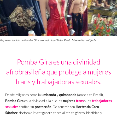
Representación de Pomba Gira en cerámica / Foto: Pablo Maximiliano Ojeda
Pomba Gira es una divinidad
afrobrasileña que protege a mujeres
trans y trabajadoras sexuales.
Desde religiones como la
umbanda
y
quimbanda
(ambas en Brasil),
Pomba Gira
es la divinidad a la que las
mujeres
trans
y las
trabajadoras
sexuales
confían su
protección
. De acuerdo con
Hortensia Caro
Sánchez
, doctora e investigadora especialista en género, identidad y