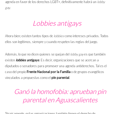
agenda en favor de los derechos LGBT+, definitivamente habrá un
lobby
gay
.
Lobbies antigays
Ahora bien; existen tantos tipos de
lobbies
como intereses privados. Todos
ellos son legítimos, siempre y cuando respeten las reglas del juego.
Además, lo que no dicen quienes se quejan del
lobby gay
es que también
existen
lobbies antigays
. Es decir, organizaciones que se acercan a
diputados o senadores para promover una agenda antiderechos. Tal es el
caso del propio
Frente Nacional por la Familia
o de grupos evangélicos
vinculados a propuestas como el
pin parental
.
Ganó la homofobia: aprueban pin
parental en Aguascalientes
Técnicamente, estas organizaciones también tienen el derecho de