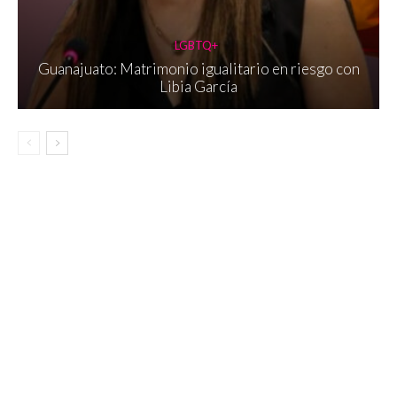
LGBTQ+
Guanajuato: Matrimonio igualitario en riesgo con
Libia García