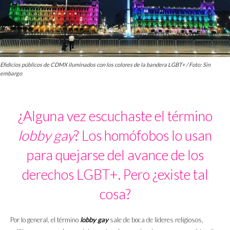
Efidicios públicos de CDMX iluminados con los colores de la bandera LGBT+ / Foto: Sin
embargo
¿Alguna vez escuchaste el término
lobby gay
? Los homófobos lo usan
para quejarse del avance de los
derechos LGBT+. Pero ¿existe tal
cosa?
Por lo general, el término
lobby
gay
sale de boca de líderes religiosos,