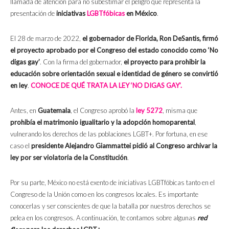
llamada de atención para no subestimar el peligro que representa la
presentación de
iniciativas
LGBTfóbicas
en México
.
El 28 de marzo de 2022,
el gobernador de Florida, Ron DeSantis, firmó
el proyecto aprobado por el Congreso del estado conocido como ‘No
digas gay’
. Con la firma del gobernador,
el proyecto para prohibir la
educación sobre orientación sexual e identidad de género se convirtió
en ley
.
CONOCE DE QUÉ TRATA LA LEY ‘NO DIGAS GAY’.
Antes, en
Guatemala
, el Congreso aprobó la
ley 5272
, misma que
prohibía el matrimonio igualitario y la adopción homoparental
,
vulnerando los derechos de las poblaciones LGBT+. Por fortuna, en ese
caso el
presidente Alejandro Giammattei pidió al Congreso archivar la
ley por ser violatoria de la
Constitución
.
Por su parte, México no está exento de iniciativas LGBTfóbicas tanto en el
Congreso de la Unión como en los congresos locales. Es importante
conocerlas y ser conscientes de que la batalla por nuestros derechos se
pelea en los congresos. A continuación, te contamos sobre algunas
red