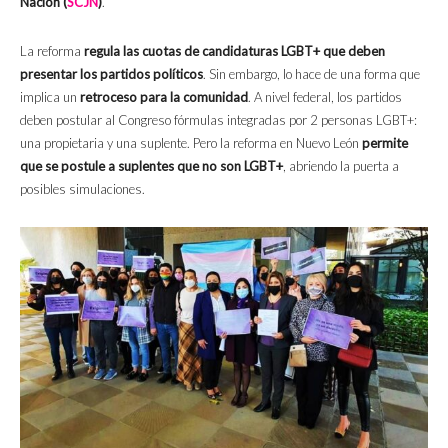
Nación (
SCJN
)
.
La reforma
regula las cuotas de candidaturas LGBT+ que deben
presentar los partidos políticos
. Sin embargo, lo hace de una forma que
implica un
retroceso para la comunidad
. A nivel federal, los partidos
deben postular al Congreso fórmulas integradas por 2 personas LGBT+:
una propietaria y una suplente. Pero la reforma en Nuevo León
permite
que se postule a suplentes que no son LGBT+
, abriendo la puerta a
posibles simulaciones.