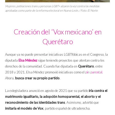
Mujeres, poblaciones trans y personas LGBT+ alzaron la voz contra las medidas
aprobadas como parte de la reforma electoral en Nuevo León. / Foto:
El Norte
Creación del ‘Vox mexicano’ en
Querétaro
Aunque ya no puede presentar iniciativas LGBTfóbicas en el Congreso, la
diputada
Elsa Méndez
sigue teniendo proyectos que atentan contra los
derechos de la comunidad. Cuando fue diputada en
Querétaro
, entre
2018 y 2021, Elsa Méndez promovió iniciativas como el
pin parental
.
Ahora,
busca crear su propio partido
.
La exlegisladora anunció en agosto de 2021 que su partido
iría contra el
matrimonio igualitario, la adopción homoparental, el aborto y el
reconocimiento de las identidades trans
. Asimismo, advirtió que
imitaría el modelo de Vox
, partido español de ultraderecha.