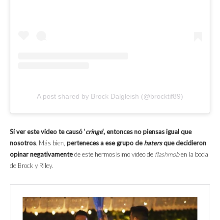
A post shared by Brock Dalgleish (@brocktif89)
Si ver este video te causó ‘
cringe
‘, entonces no piensas igual que
nosotros
. Más bien,
perteneces a ese grupo de
haters
que decidieron
opinar negativamente
de este hermosísimo video de
flashmob
en la boda
de Brock y Riley.