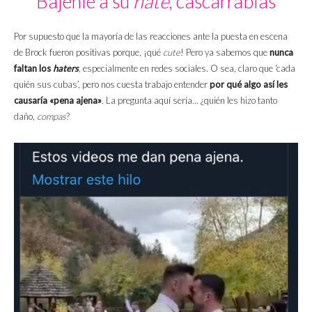
Bájenle a su
hate
, cascarrabias
Por supuesto que la mayoría de las reacciones ante la puesta en escena
de Brock fueron positivas porque, ¡qué
cute
! Pero ya sabemos que
nunca
faltan los
haters
, especialmente en redes sociales. O sea, claro que ‘cada
quién sus cubas’, pero nos cuesta trabajo entender
por qué algo así les
causaría «pena ajena»
. La pregunta aquí sería… ¿quién les hizo tanto
daño,
compas
?