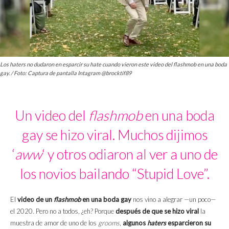
Los haters no dudaron en esparcir su hate cuando vieron este video del flashmob en una boda
gay. / Foto: Captura de pantalla Intagram @brocktif89
Un video del
flashmob
en una boda
gay se hizo viral. Muchos dijimos
‘
aww
‘ y otros odiaron al ver a uno de
los novios bailando “Stupid Love”.
El
video de un
flashmob
en una boda gay
nos vino a alegrar —un poco—
el 2020. Pero no a todos, ¿eh? Porque
después de que se hizo viral
la
muestra de amor de uno de los
grooms
,
algunos
haters
esparcieron su