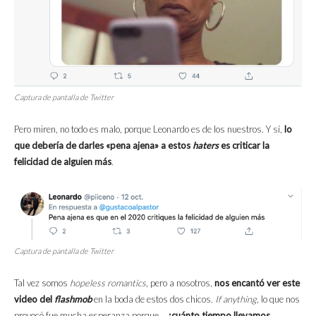
Captura de pantalla de Twitter
Pero miren, no todo es malo, porque Leonardo es de los nuestros. Y sí,
lo
que debería de darles «pena ajena» a estos
haters
es criticar la
felicidad de alguien más
.
Captura de pantalla de Twitter
Tal vez somos
hopeless romantics
, pero a nosotros,
nos encantó ver este
video del
flashmob
en la boda de estos dos chicos.
If anything
, lo que nos
provocó fue mucha esperanza porque…
¿cuánto tiempo llevamos