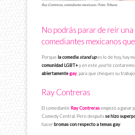
Ray Contreras, comediante mexicano / Foto: Tribuna
No podrás parar de reír una
comediantes mexicanos que
Porque
la comedia
stand up
es lo de hoy, hay 
comunidad LGBT+
y en este
post
te contaremo
abiertamente
gay
, para que cheques su trabajo
Ray Contreras
El comediante
Ray Contreras
empezó a ganar po
Comedy Central. Pero después
se hizo superp
hacer
bromas con respecto a temas gay
.