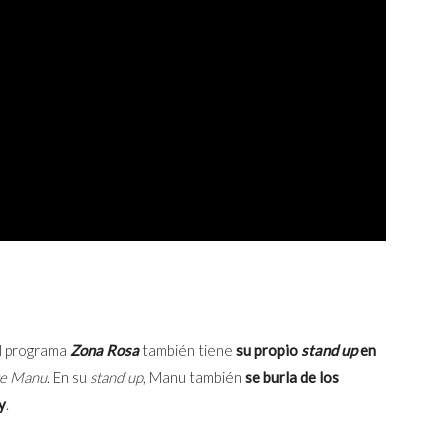
l programa
Zona Rosa
también tiene
su propio
stand up
en
e Manu
. En su
stand up
, Manu también
se burla de los
y
.