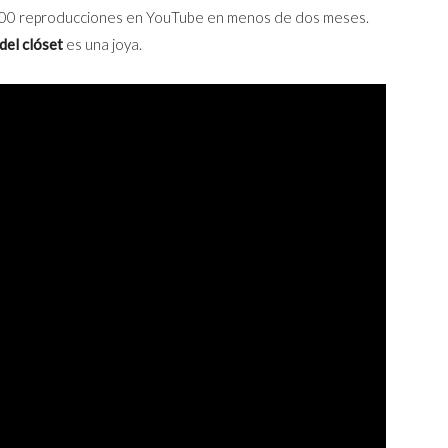
0 000 reproducciones en YouTube en menos de dos meses.
del clóset
es una joya.