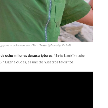
gay que amarás sin control. / Foto: Twitter (@MarioAguilarMG)
 de ocho millones de suscriptores
, Mario también sube
in lugar a dudas, es uno de nuestros favoritos.