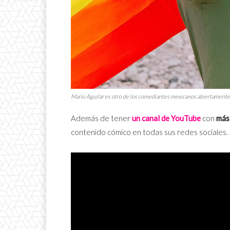
Mario Aguilar es otro de los comediantes mexicanos abiertamente 
Además de tener
un canal de YouTube
con
más
contenido cómico en todas sus redes sociales. S