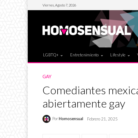
Viernes, Agosto 7, 2026
LGBTQ+
Entretenimiento
Lifestyle
GAY
Comediantes mexic
abiertamente gay
Por
Homosensual
Febrero 21, 2025