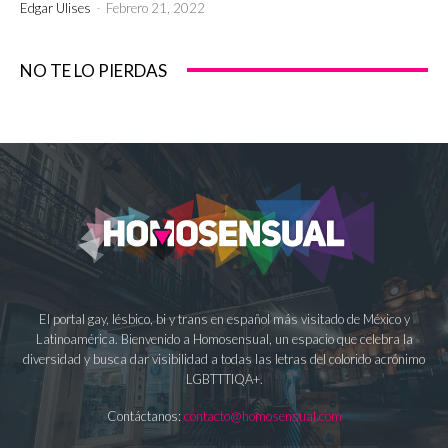
Edgar Ulises
-
Febrero 21, 2022
NO TE LO PIERDAS
El portal gay, lésbico, bi y trans en español más visitado de México y
Latinoamérica. Bienvenido a Homosensual, un espacio que celebra la
diversidad y busca dar visibilidad a todas las letras del colorido acrónimo
LGBTTTIQA+.
Contáctanos:
contacto@homosensual.com