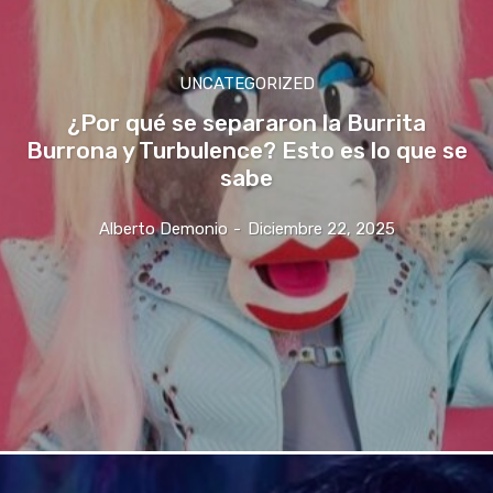
UNCATEGORIZED
¿Por qué se separaron la Burrita
Burrona y Turbulence? Esto es lo que se
sabe
Alberto Demonio
-
Diciembre 22, 2025