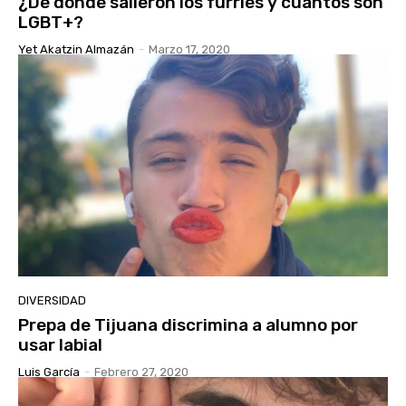
¿De dónde salieron los furries y cuántos son
LGBT+?
Yet Akatzin Almazán
-
Marzo 17, 2020
DIVERSIDAD
Prepa de Tijuana discrimina a alumno por
usar labial
Luis García
-
Febrero 27, 2020