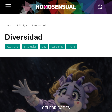
Inicio
LGBTQ+
Diversidad
Diversidad
Activismo
Bisexuales
Gay
Lesbianas
Trans
CELEBRIDADES