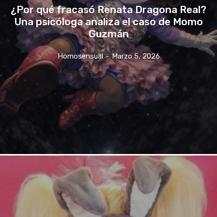
¿Por qué fracasó Renata Dragona Real?
Una psicóloga analiza el caso de Momo
Guzmán
Homosensual
-
Marzo 5, 2026