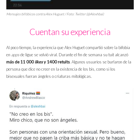
Mensajes bifóbicos contra Alex Huguet / Foto: Twitter (@Alexhbai)
Cuentan su experiencia
Al poco tiempo, la experiencia que Alex Huguet compartió sobre la bifobia
en
apps
de ligue se volvió viral. Durante el fin de semana su tuit alcanzó
más de 11 000
likes
y 1400 retuits
. Algunos usuarios se burlaron de la
persona que dice no creer en la existencia de los bis, como si los
bisexuales fueran ángeles o criaturas mitológicas.