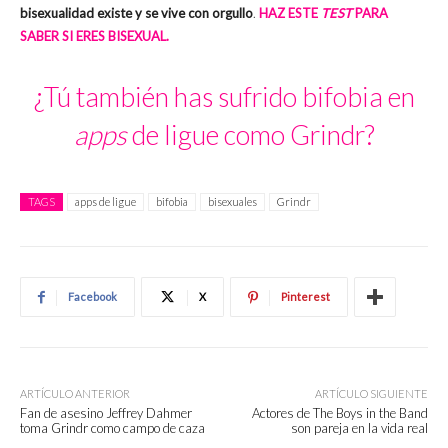
bisexualidad existe y se vive con orgullo
.
HAZ ESTE
TEST
PARA
SABER SI ERES BISEXUAL.
¿Tú también has sufrido bifobia en
apps
de ligue como Grindr?
TAGS
apps de ligue
bifobia
bisexuales
Grindr
Facebook
X
Pinterest
ARTÍCULO ANTERIOR
ARTÍCULO SIGUIENTE
Fan de asesino Jeffrey Dahmer
Actores de The Boys in the Band
toma Grindr como campo de caza
son pareja en la vida real