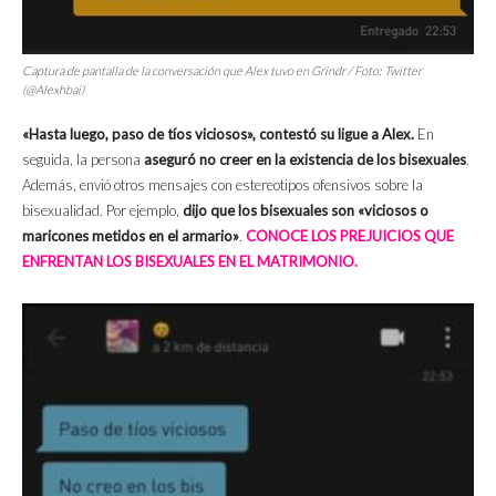
Captura de pantalla de la conversación que Alex tuvo en Grindr / Foto: Twitter
(@Alexhbai)
«Hasta luego, paso de tíos viciosos», contestó su ligue a Alex.
En
seguida, la persona
aseguró no creer en la existencia de los bisexuales
.
Además, envió otros mensajes con estereotipos ofensivos sobre la
bisexualidad. Por ejemplo,
dijo que los bisexuales son «viciosos o
maricones metidos en el armario»
.
CONOCE LOS PREJUICIOS QUE
ENFRENTAN LOS BISEXUALES EN EL MATRIMONIO.