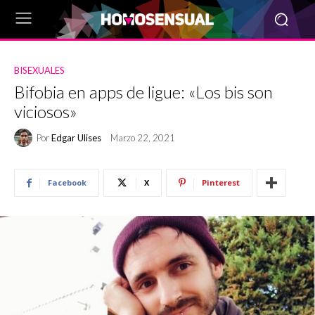
BISEXUALES
Bifobia en apps de ligue: «Los bis son
viciosos»
Por
Edgar Ulises
Marzo 22, 2021
Facebook
X
Pinterest