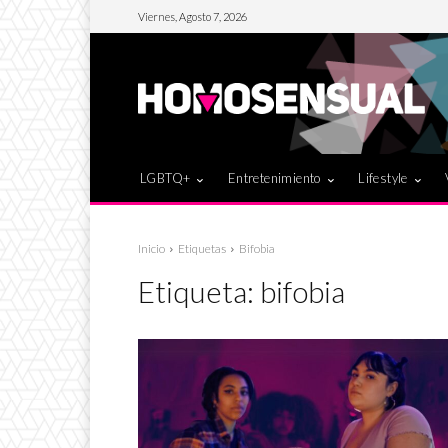
Viernes, Agosto 7, 2026
LGBTQ+
Entretenimiento
Lifestyle
Inicio
Etiquetas
Bifobia
Etiqueta:
bifobia