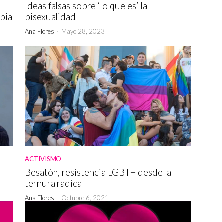
Ideas falsas sobre ‘lo que es’ la
bia
bisexualidad
Ana Flores
-
Mayo 28, 2023
ACTIVISMO
l
Besatón, resistencia LGBT+ desde la
ternura radical
Ana Flores
-
Octubre 6, 2021