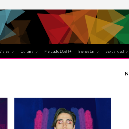
Viajes
Cultura
Mercado LGBT+
Bienestar
Sexualidad
N