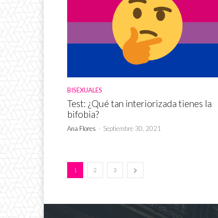
BISEXUALES
Test: ¿Qué tan interiorizada tienes la
bifobia?
Ana Flores
-
Septiembre 30, 2021
1
2
3