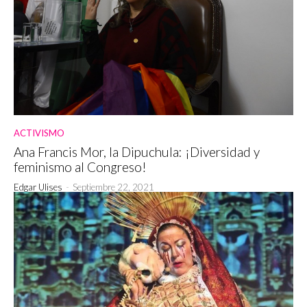
ACTIVISMO
Ana Francis Mor, la Dipuchula: ¡Diversidad y
feminismo al Congreso!
Edgar Ulises
-
Septiembre 22, 2021