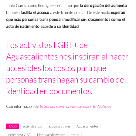
Tanto García como Rodríguez señalaron que
la derogación del aumento
también
facilita el acceso
a este trámite crucial. De este modo
esperan
que más personas trans
puedan modificar su
s
documentos como el
acta de nacimiento acorde a su identidad
.
Los activistas LGBT+ de
Aguascalientes nos inspiran al hacer
accesibles los costos para que
personas trans hagan su cambio de
identidad en documentos.
Con información de
El Sol del Centro
,
Newsweek
y
BI Noticias
TAGS
activistas lgbt
activistas trans
Aguascalientes
derechos LGBT
identidad de género
trans