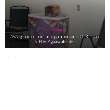
ACTIVISMO
CAVA, grupo comunitario para personas LGBT+ y con
VIH en Aguascalientes