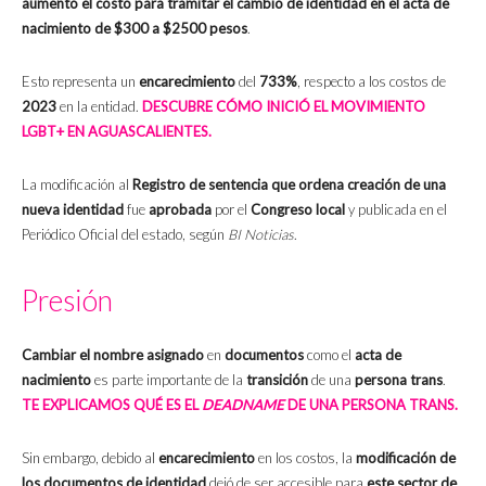
aumentó el costo para tramitar el cambio de identidad
en el acta de
nacimiento de
$300 a $2500 pesos
.
Esto representa un
encarecimiento
del
733%
, respecto a los costos de
2023
en la entidad.
DESCUBRE CÓMO INICIÓ EL MOVIMIENTO
LGBT+ EN AGUASCALIENTES.
La modificación al
Registro de sentencia que ordena creación de una
nueva identidad
fue
aprobada
por el
Congreso local
y publicada en el
Periódico Oficial del estado, según
BI Noticias
.
Presión
Cambiar el nombre asignado
en
documentos
como el
acta de
nacimiento
es parte importante de la
transición
de una
persona trans
.
TE EXPLICAMOS QUÉ ES EL
DEADNAME
DE UNA PERSONA TRANS.
Sin embargo, debido al
encarecimiento
en los costos, la
modificación de
los documentos de identidad
dejó de ser accesible para
este sector de