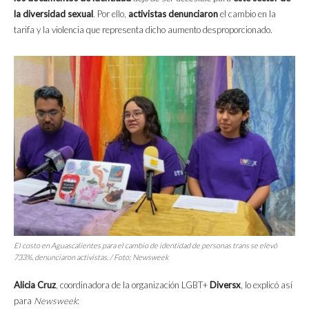
la
diversidad sexual
. Por ello,
activistas denunciaron
el cambio en la
tarifa y la violencia que representa dicho aumento desproporcionado.
El costo en Aguascalientes para el cambio de identidad de personas trans se elevó
733%, denunciaron activistas. / Foto: Newsweek
Alicia Cruz
, coordinadora de la organización LGBT+
Diversx
, lo explicó así
para
Newsweek
: