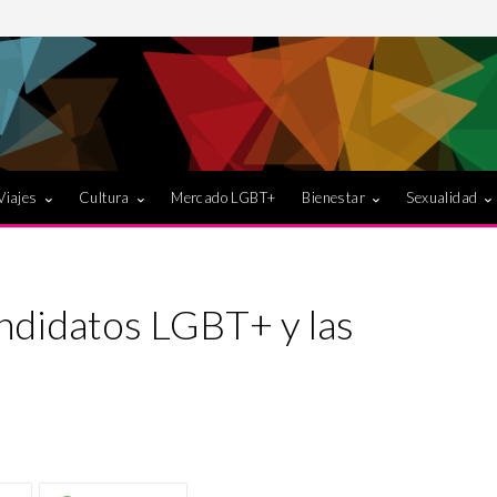
Viajes
Cultura
Mercado LGBT+
Bienestar
Sexualidad
andidatos LGBT+ y las