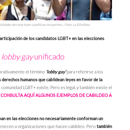
lidades de crear leyes o políticas incluyentes. / Foto:
La Silla Rota
participación de los candidatos LGBT+ en las elecciones
.
n
lobby gay
unificado
rativamente el término
‘l
obby gay’
para referirse a los
 derechos humanos que cabildean leyes en favor de la
 la comunidad LGBT+ existe. Pero es legal, y también existe el
.
CONSULTA AQUÍ ALGUNOS EJEMPLOS DE CABILDEO A
pan en las elecciones no necesariamente conforman un
rtenecen a organizaciones que hacen cabildeo. Pero
también