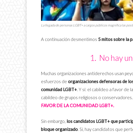
La llegada de personas LGBT+ a cargos públicos magnifica las posibi
A continuación desmentimos
5 mitos sobre la 
1. No hay u
Muchas organizaciones antiderechos usan peyo
esfuerzos de
organizaciones defensoras de los
comunidad LGBT+
. Y sí: el cabildeo a favor de
cabildeo de grupos religiosos o conservadores
FAVOR DE LA COMUNIDAD LGBT+.
Sin embargo,
los candidatos LGBT+ que partici
bloque organizado
. Sí, hay candidatos que pe