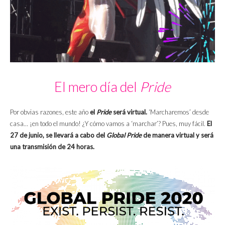
El mero día del
Pride
Por obvias razones, este año
el
Pride
será virtual.
‘Marcharemos’ desde
casa… ¡en todo el mundo! ¿Y cómo vamos a ‘marchar’? Pues, muy fácil.
El
27 de junio, se llevará a cabo del
Global Pride
de manera virtual y será
una transmisión de 24 horas.