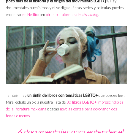
poco más de la historia y el origen del movimiento LGBTQ+.
Hay
documentales buenísimos y ni se diga cuántas series y películas puedes
encontrar
en Netflix
o en
otras plataformas de
streaming
.
También hay
un sinfín de libros con temáticas LGBTQ+
que puedes leer.
Mira, échale un ojo a nuestra lista de
30 libros LGBTQ+ imprescindibles
de la literatura mexicana
o estas
novelas cortas para devorar en dos
horas o menos
.
6 documentales para entender el