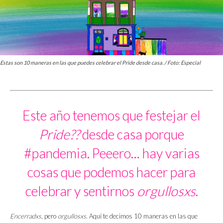
Estas son 10 maneras en las que puedes celebrar el Pride desde casa. / Foto: Especial
Este año tenemos que festejar el
Pride?️‍?
desde casa porque
#pandemia. Peeero… hay varias
cosas que podemos hacer para
celebrar y sentirnos
orgullosxs
.
Encerradxs
, pero
orgullosxs
. Aquí te decimos 10 maneras en las que