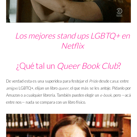
Los mejores stand ups LGBTQ+ en
Netflix
¿Qué tal un
Queer Book Club
?
De verdad esta es una superidea para festejar el
Pride
desde casa: entre
amigxs
LGBTQ+, elijan un libro
queer
, el que más se les antoje. Pídanlo por
Amazon o a cualquier librería. También pueden elegir un
e-book
, pero —acá
entre nos— nada se compara con un libro físico.