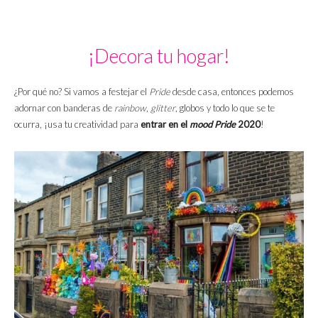
¡Decora tu hogar!
¿Por qué no? Si vamos a festejar el
Pride
desde casa, entonces podemos
adornar con banderas de
rainbow
,
glitter
, globos y todo lo que se te
ocurra, ¡usa tu creatividad para
entrar en el
mood
Pride
2020
!