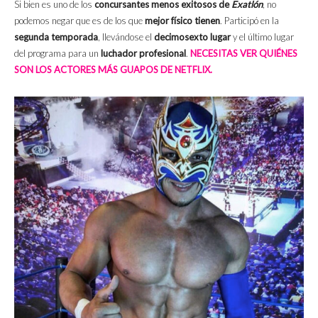
Si bien es uno de los
concursantes menos exitosos de
Exatlón
, no
podemos negar que es de los que
mejor físico tienen
. Participó en la
segunda temporada
, llevándose el
decimosexto lugar
y el último lugar
del programa para un
luchador profesional
.
NECESITAS VER QUIÉNES
SON LOS ACTORES MÁS GUAPOS DE NETFLIX.