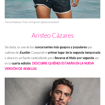
Pascal Nadaud / Foto: Instagram (@pascalnadaud)
Aristeo Cázares
Sin duda, es uno de los
concursantes más guapos y populares
que
salieron de
Exatlón
. Conquistó el
primer lugar de la segunda temporada
y ahora es un fuerte contendiente para
llevarse el título por segunda
vez
en la
cuarta edición
.
DESCUBRE QUIÉNES ESTARÁN EN LA NUEVA
VERSIÓN DE
REBELDE
.