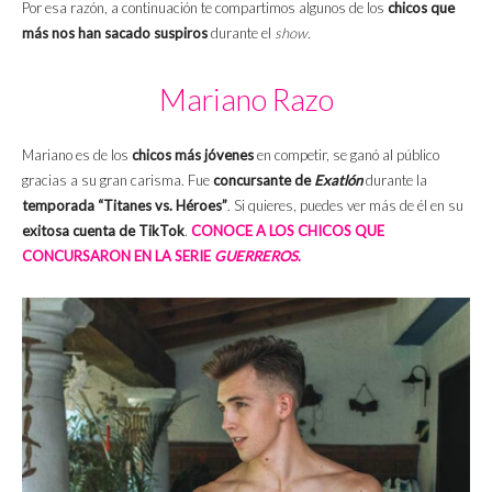
Por esa razón, a continuación te compartimos algunos de los
chicos que
más nos han sacado suspiros
durante el
show
.
Mariano Razo
Mariano es de los
chicos más jóvenes
en competir, se ganó al público
gracias a su gran carisma. Fue
concursante de
Exatlón
durante la
temporada “Titanes vs. Héroes”
. Si quieres, puedes ver más de él en su
exitosa cuenta de TikTok
.
CONOCE A LOS CHICOS QUE
CONCURSARON EN LA SERIE
GUERREROS
.