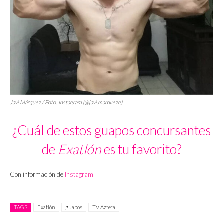
Javi Márquez / Foto: Instagram (@javi.marquezg)
¿Cuál de estos guapos concursantes
de
Exatlón
es tu favorito?
Con información de
Instagram
TAGS
Exatlón
guapos
TV Azteca