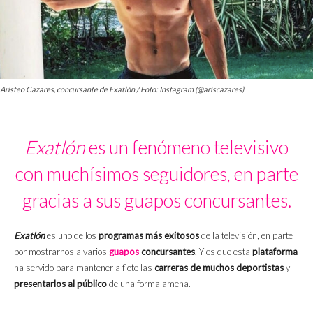
Aristeo Cazares, concursante de Exatlón / Foto: Instagram (@ariscazares)
Exatlón
es un fenómeno televisivo
con muchísimos seguidores, en parte
gracias a sus guapos concursantes.
Exatlón
es uno de los
programas más exitosos
de la televisión, en parte
por mostrarnos a varios
guapos
concursantes
. Y es que esta
plataforma
ha servido para mantener a flote las
carreras de muchos deportistas
y
presentarlos al público
de una forma amena.