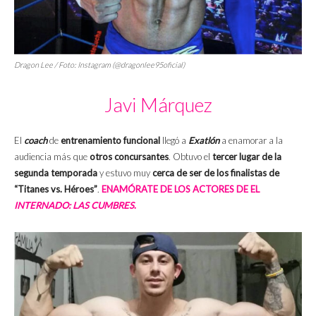
Dragon Lee / Foto: Instagram (@dragonlee95oficial)
Javi Márquez
El
coach
de
entrenamiento funcional
llegó a
Exatlón
a enamorar a la
audiencia más que
otros concursantes
. Obtuvo el
tercer lugar de la
segunda temporada
y estuvo muy
cerca de ser de los finalistas de
“Titanes vs. Héroes”
.
ENAMÓRATE DE LOS ACTORES DE EL
INTERNADO: LAS CUMBRES
.