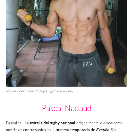
Mariano Razo / Foto: Instagram (@mariano_razo)
Pascal Nadaud
Pascal es una
estrella del rugby nacional
, originalmente lo vimos como
uno de los
concursantes
en la
primera temporada de
Exatlón
. Sin