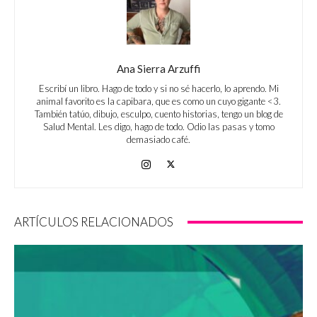
Ana Sierra Arzuffi
Escribí un libro. Hago de todo y si no sé hacerlo, lo aprendo. Mi
animal favorito es la capibara, que es como un cuyo gigante <3.
También tatúo, dibujo, esculpo, cuento historias, tengo un blog de
Salud Mental. Les digo, hago de todo. Odio las pasas y tomo
demasiado café.
ARTÍCULOS RELACIONADOS