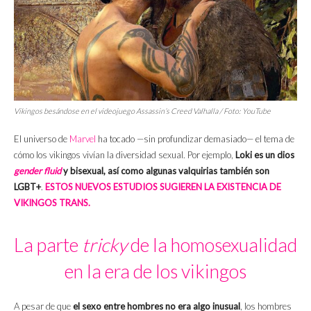
Vikingos besándose en el videojuego
Assassin’s Creed Valhalla
/ Foto: YouTube
El universo de
Marvel
ha tocado —sin profundizar demasiado— el tema de
cómo los vikingos vivían la diversidad sexual. Por ejemplo,
Loki es un dios
gender fluid
y bisexual, así como algunas valquirias también son
LGBT+
.
ESTOS NUEVOS ESTUDIOS SUGIEREN LA EXISTENCIA DE
VIKINGOS TRANS.
La parte
tricky
de la homosexualidad
en la era de los vikingos
A pesar de que
el sexo entre hombres no era algo inusual
, los hombres