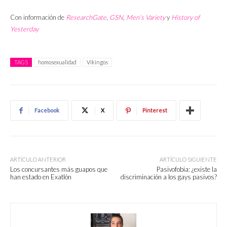
Con información de
ResearchGate
,
GSN
,
Men’s Variety
y
History of
Yesterday
TAGS
homosexualidad
Vikingos
Facebook
X
Pinterest
ARTÍCULO ANTERIOR
ARTÍCULO SIGUIENTE
Los concursantes más guapos que
Pasivofobia: ¿existe la
han estado en Exatlón
discriminación a los gays pasivos?