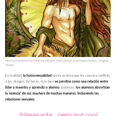
Homosexualidad en la era de los vikingos: Freyr, dios de la mitología nórdica. / Imagen:
Tumblr
En realidad,
la
homosexualidad
no era un tema que les causara conflicto
a los vikingos. De hecho, más bien
se percibía como una relación entre
líder o maestro y aprendiz o alumno
. Entonces,
los alumnos absorbían
la ‘esencia’ de sus
teachers
de muchas maneras. Incluyendo las
relaciones sexuales.
Interesante… pero
not cool