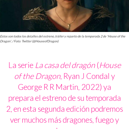
Estos son todos los detalles del estreno, tráiler y reparto de la temporada 2 de 'House of the
Dragon'. / Foto: Twitter (@HouseofDragon)
La serie
La casa del dragón
(
House
of the Dragon
, Ryan J Condal y
George R R Martin, 2022) ya
prepara el estreno de su temporada
2, en esta segunda edición podremos
ver muchos más dragones, fuego y