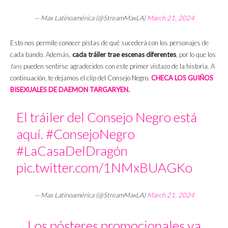
— Max Latinoamérica (@StreamMaxLA)
March 21, 2024
Esto nos permite conocer pistas de qué sucederá con los personajes de
cada bando. Además,
cada tráiler trae escenas diferentes
, por lo que los
fans
pueden sentirse agradecidos con este primer vistazo de la historia. A
continuación, te dejamos el clip del Consejo Negro.
CHECA LOS GUIÑOS
BISEXUALES DE DAEMON TARGARYEN.
El tráiler del Consejo Negro está
aquí.
#ConsejoNegro
#LaCasaDelDragón
pic.twitter.com/1NMxBUAGKo
— Max Latinoamérica (@StreamMaxLA)
March 21, 2024
Los pósteres promocionales ya