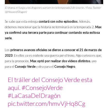
El drama, el fuego y los dragones vuelven en la temporada 2 de la serie. / Foto: Twitter
(@HouseofDragon)
Se sabe que esta entrega
contará con ocho episodios
. Además,
debemos mencionar que la historia no terminará en la temporada 2,
Max
ya confirmó una tercera parte para continuar contando esta exitosa
serie
.
Los
primeros avances oficiales se dieron a conocer el 21 de marzo de
2023
. En ellos ya es evidente una guerra por el trono. Algo curioso es que,
para la promoción,
Max optó por realizar dos videos distintos
, uno
para el
Consejo Verde
y otra para el
Consejo Negro
.
El tráiler del Consejo Verde esta
aquí.
#ConsejoVerde
#LaCasaDelDragón
pic.twitter.com/hmvVjHq8Cg