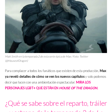
Matt Smith en la temporada 2 de esta serie épica de Max / Foto: Twitter
(@HouseofDragon)
Para complacer a todos los fanáticos que existen de esta producción,
Max
ya reveló detalles de cómo se ven los nuevos capítulos
y solo podemos
decir que lucen con una ambientación espectacular.
MIRA LOS
PERSONAJES LGBT+ QUE ESTÁN EN
HOUSE OF THE DRAGON.
¿Qué se sabe sobre el reparto, tráiler