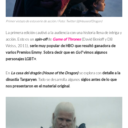
Primer vistazo de esta serie de acción / Foto: Twitter (@HouseofDragon)
La primera edición cautivó a la audiencia con una historia llena de intriga y
acción. Este es un
spin-off
de
Game of Thrones
(David Benioff y DB
Weiss, 2011),
serie muy popular de HBO que resultó ganadora de
varios Premios Emmy
.
Sobra decir que en
GoT
vimos algunos
personajes LGBT+
.
En
La casa del dragón (House of the Dragon)
se explora con
detalle a la
dinastía Targaryen
. Todo se desarrolla algunos
siglos antes de lo que
nos presentaron en el material original
.