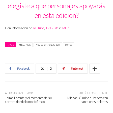
elegiste a qué personajes apoyarás
en esta edición?
Con información de
YouTube
,
TV Guide
e
IMDb
TAGS
HBO Max
House of the Dragon
series
Facebook
X
Pinterest
ARTÍCULO ANTERIOR
ARTÍCULO SIGUIENTE
Jaime Lorente y el momento de su
Michael Cimino sube foto con
carrera donde lo mostró todo
pantalones abiertos