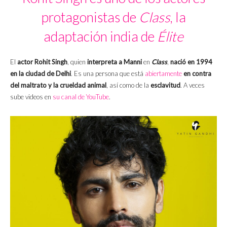
protagonistas de
Class
, la
adaptación india de
Élite
El
actor Rohit Singh
, quien
interpreta a Manni
en
Class
,
nació en 1994
en la ciudad de Delhi
. Es una persona que está
abiertamente
en contra
del maltrato y la crueldad animal
, así como de la
esclavitud
. A veces
sube videos en
su canal de YouTube
.