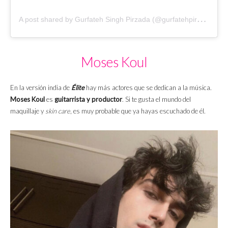
A
post shared by Gurfateh Singh Pirzada (@gurfatehpirzada)
Moses Koul
En la versión india de
Élite
hay más actores que se dedican a la música.
Moses Koul
es
guitarrista y productor
. Si te gusta el mundo del
maquillaje y
skin care
, es muy probable que ya hayas escuchado de él.