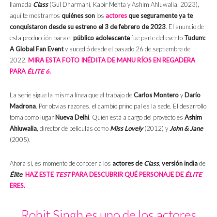
llamada
Class
(Gul Dharmani, Kabir Mehta y Ashim Ahluwalia, 2023),
aquí te mostramos
quiénes son
los
actores
que seguramente ya te
conquistaron desde su estreno el 3 de febrero de 2023
. El anuncio de
esta producción para el
público adolescente
fue parte del evento
Tudum:
A Global Fan Event
y sucedió desde el pasado 26 de septiembre de
2022.
MIRA ESTA FOTO INÉDITA DE MANU RÍOS EN REGADERA
PARA
ÉLITE 6
.
La serie sigue la misma línea que el trabajo de
Carlos Montero
y
Darío
Madrona
. Por obvias razones, el cambio principal es la sede. El desarrollo
toma como lugar
Nueva Delhi
. Quien está a cargo del proyecto es
Ashim
Ahluwalia
, director de películas como
Miss Lovely
(2012) y
John & Jane
(2005).
Ahora sí, es momento de conocer a los
actores de
Class
,
versión india
de
Élite
.
HAZ ESTE
TEST
PARA DESCUBRIR QUÉ PERSONAJE DE
ÉLITE
ERES.
Rohit Singh es uno de los actores