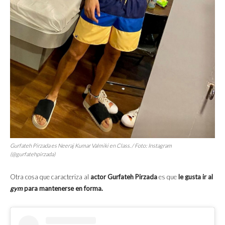
Gurfateh Pirzada es Neeraj Kumar Valmiki en
Class
. / Foto: Instagram
(@gurfatehpirzada)
Otra cosa que caracteriza al
actor Gurfateh Pirzada
es que
le gusta ir al
gym
para mantenerse en forma.