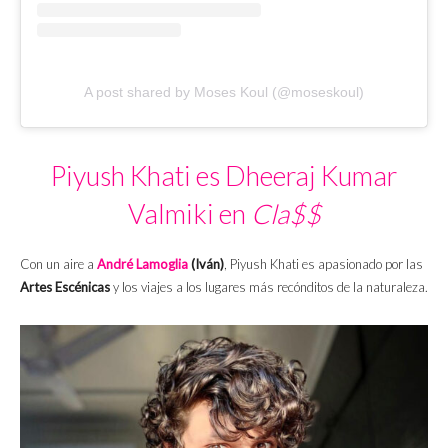
A post shared by Moses Koul (@moseskoul)
Piyush Khati es Dheeraj Kumar
Valmiki en
Cla$$
Con un aire a
André Lamoglia
(Iván)
, Piyush Khati es apasionado por las
Artes Escénicas
y los viajes a los lugares más recónditos de la naturaleza.