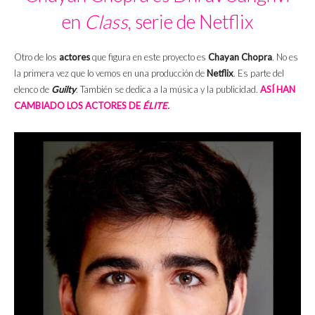
en
Class
, serie de Netflix
Otro de los
actores
que figura en este proyecto es
Chayan Chopra
. No es
la primera vez que lo vemos en una producción de
Netflix
. Es parte del
elenco de
Guilty
. También se dedica a la música y la publicidad.
ASÍ HAN
CAMBIADO LOS ACTORES DE
ÉLITE.