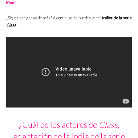
Khati
.
¿Sigues con ganas de más? A continuación puedes ver el
tráiler de la serie
Class
:
¿Cuál de los actores de
Class,
adaptación de la India de la serie