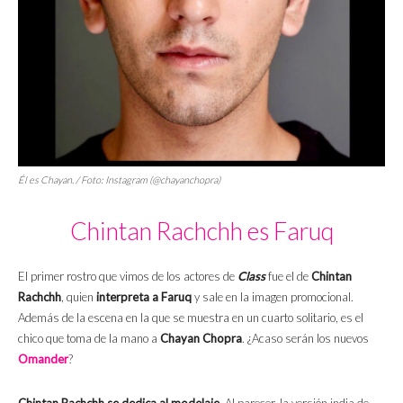
Él es Chayan. / Foto: Instagram (@chayanchopra)
Chintan Rachchh es Faruq
El primer rostro que vimos de los actores de
Class
fue el de
Chintan
Rachchh
, quien
interpreta a Faruq
y sale en la imagen promocional.
Además de la escena en la que se muestra en un cuarto solitario, es el
chico que toma de la mano a
Chayan Chopra
. ¿Acaso serán los nuevos
Omander
?
Chintan Rachchh se dedica al modelaje.
Al parecer, la versión india de