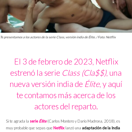
Te presentamos a los actores de la serie Class, versión india de Élite. / Foto: Netflix
El 3 de febrero de 2023, Netflix
estrenó la serie
Class (Cla$$)
, una
nueva versión india de
Élite
, y aquí
te contamos más acerca de los
actores del reparto.
Si te agrada la
serie
Élite
(Carlos Montero y Darío Madrona, 2018), es
muy probable que sepas que
Netflix
lanzó una
adaptación de la India