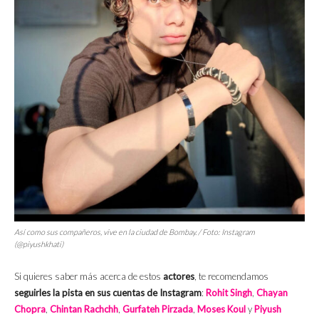
Así como sus compañeros, vive en la ciudad de Bombay. / Foto: Instagram
(@piyushkhati)
Si quieres saber más acerca de estos
actores
, te recomendamos
seguirles la pista en sus cuentas de Instagram
:
Rohit Singh
,
Chayan
Chopra
,
Chintan Rachchh
,
Gurfateh Pirzada
,
Moses Koul
y
Piyush