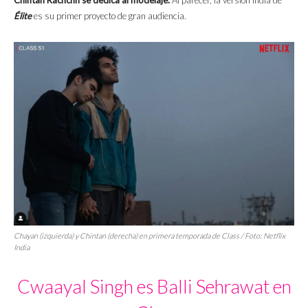
Élite
es su primer proyecto de gran audiencia.
Chayan (izquierda) y Chintan (derecha) en primera temporada de
Class
/ Foto: Netflix
India
Cwaayal Singh es Balli Sehrawat en