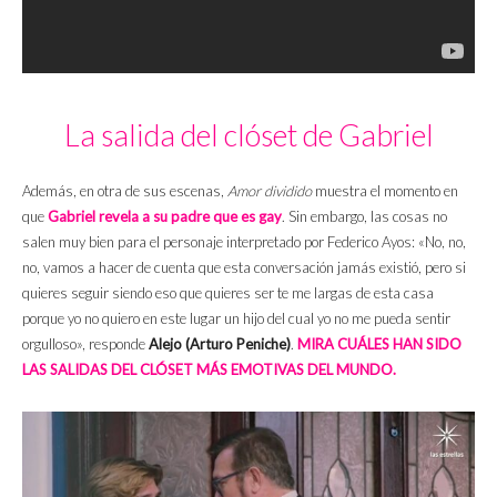
La salida del clóset de Gabriel
Además, en otra de sus escenas,
Amor dividido
muestra el momento en
que
Gabriel revela a su padre que es gay
. Sin embargo, las cosas no
salen muy bien para el personaje interpretado por Federico Ayos: «No, no,
no, vamos a hacer de cuenta que esta conversación jamás existió, pero si
quieres seguir siendo eso que quieres ser te me largas de esta casa
porque yo no quiero en este lugar un hijo del cual yo no me pueda sentir
orgulloso», responde
Alejo (Arturo Peniche)
.
MIRA CUÁLES HAN SIDO
LAS SALIDAS DEL CLÓSET MÁS EMOTIVAS DEL MUNDO.