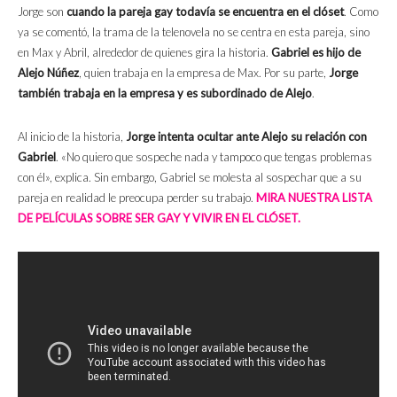
Jorge son
cuando la pareja gay todavía se encuentra en el clóset
. Como
ya se comentó, la trama de la telenovela no se centra en esta pareja, sino
en Max y Abril, alrededor de quienes gira la historia.
Gabriel es hijo de
Alejo Núñez
, quien trabaja en la empresa de Max. Por su parte,
Jorge
también trabaja en la empresa y es subordinado de Alejo
.
Al inicio de la historia,
Jorge intenta ocultar ante Alejo su relación con
Gabriel
. «No quiero que sospeche nada y tampoco que tengas problemas
con él», explica. Sin embargo, Gabriel se molesta al sospechar que a su
pareja en realidad le preocupa perder su trabajo.
MIRA NUESTRA LISTA
DE PELÍCULAS SOBRE SER GAY Y VIVIR EN EL CLÓSET.