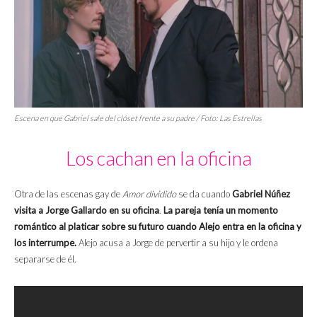
Escena en que Gabriel sale del clóset frente a su padre / Foto: Las Estrellas
Los cachan en la oficina
Otra de las escenas gay de
Amor dividido
se da cuando
Gabriel Núñez
visita a Jorge Gallardo en su oficina
.
La pareja tenía un momento
romántico al platicar sobre su futuro cuando Alejo entra en la oficina y
los interrumpe.
Alejo acusa a Jorge de pervertir a su hijo y le ordena
separarse de él.