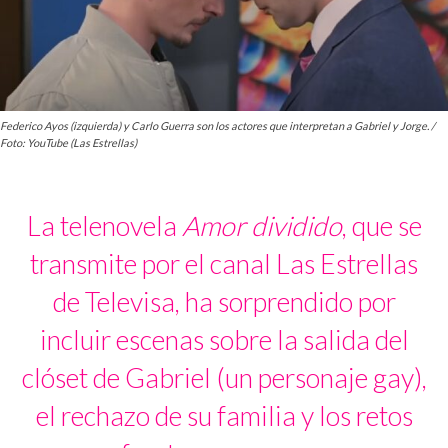
Federico Ayos (izquierda) y Carlo Guerra son los actores que interpretan a Gabriel y Jorge. /
Foto: YouTube (Las Estrellas)
La telenovela
Amor dividido
, que se
transmite por el canal Las Estrellas
de Televisa, ha sorprendido por
incluir escenas sobre la salida del
clóset de Gabriel (un personaje gay),
el rechazo de su familia y los retos