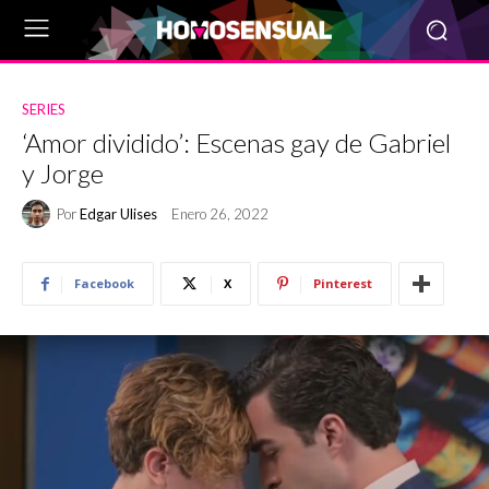
SERIES
‘Amor dividido’: Escenas gay de Gabriel
y Jorge
Por
Edgar Ulises
Enero 26, 2022
Facebook
X
Pinterest