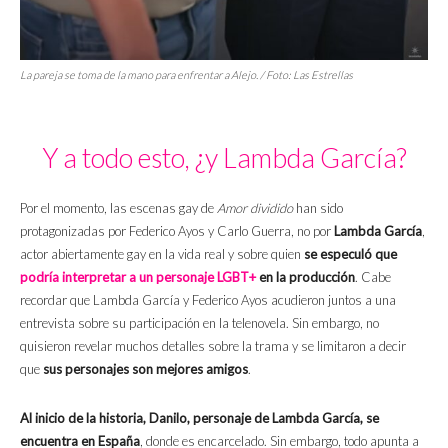
La pareja se toma de la mano para enfrentar a Alejo. / Foto: Las Estrellas
Y a todo esto, ¿y Lambda García?
Por el momento, las escenas gay de
Amor dividido
han sido
protagonizadas por Federico Ayos y Carlo Guerra, no por
Lambda García
,
actor abiertamente gay en la vida real y sobre quien
se especuló que
podría interpretar a un personaje LGBT+
en la producción
. Cabe
recordar que Lambda García y Federico Ayos acudieron juntos a una
entrevista sobre su participación en la telenovela. Sin embargo, no
quisieron revelar muchos detalles sobre la trama y se limitaron a decir
que
sus personajes son mejores amigos
.
Al inicio de la historia, Danilo, personaje de Lambda García, se
encuentra en España
, donde es encarcelado. Sin embargo, todo apunta a