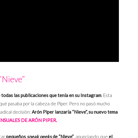
“Nieve”
todas las publicaciones que tenía en su Instagram
. Esta
qué pasaba por la cabeza de Piper. Pero no pasó mucho
radical decisión:
Arón Piper lanzaría “Nieve”, su nuevo tema
NSUALES DE ARÓN PIPER.
car
pequeños
sneak peeks
de “Nieve”
, anunciando que
el