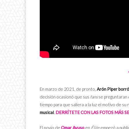
En marzo de 2021, de pronto,
Arón Piper borró 
decisión ocasionó que sus
fans
se preguntaran 
tiempo para que saliera a la luz el motivo de su 
musical
.
DERRÍTETE CON LAS FOTOS MÁS SE
El novio de
Omar Ayuso
en
Élite
empezó a publi