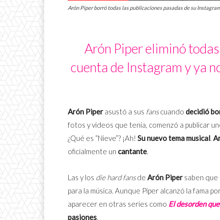
Arón Piper borró todas las publicaciones pasadas de su Instagram 
Arón Piper eliminó todas
cuenta de Instagram y ya no
Arón Piper
asustó a sus
fans
cuando
decidió bo
fotos y videos que tenía, comenzó a publicar u
¿Qué es “Nieve”? ¡Ah!
Su nuevo tema musical
.
Ar
oficialmente un
cantante
.
Las y los
die hard fans
de
Arón Piper
saben que 
para la música. Aunque Piper alcanzó la fama po
aparecer en otras series como
El desorden que
pasiones
.