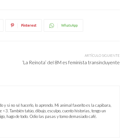
Pinterest
WhatsApp
ARTÍCULO SIGUIENTE
‘La Reinota’ del 8M es feminista transincluyente
do y si no sé hacerlo, lo aprendo. Mi animal favorito es la capibara,
 <3. También tatúo, dibujo, esculpo, cuento historias, tengo un
digo, hago de todo. Odio las pasas y tomo demasiado café.