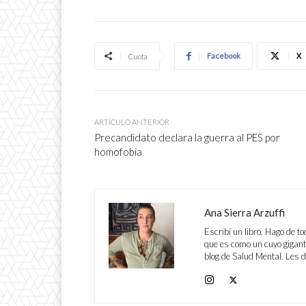
Facebook
X
Cuota
ARTÍCULO ANTERIOR
Precandidato declara la guerra al PES por
homofobia
Ana Sierra Arzuffi
Escribí un libro. Hago de to
que es como un cuyo gigante
blog de Salud Mental. Les 