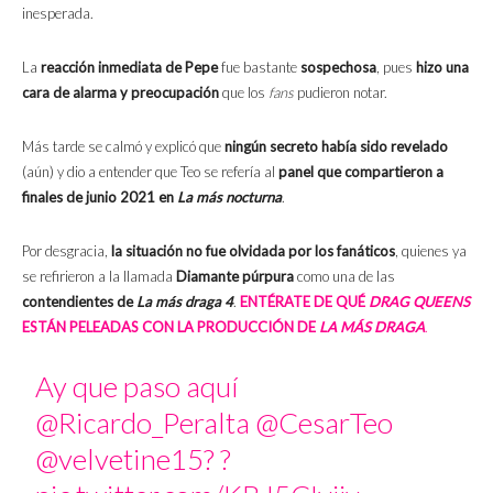
inesperada.
La
reacción inmediata de Pepe
fue bastante
sospechosa
, pues
hizo una
cara de alarma y preocupación
que los
fans
pudieron notar.
Más tarde se calmó y explicó que
ningún secreto había sido revelado
(aún) y dio a entender que Teo se refería al
panel que compartieron a
finales de junio 2021 en
La más nocturna
.
Por desgracia,
la situación no fue olvidada por los fanáticos
, quienes ya
se refirieron a la llamada
Diamante púrpura
como una de las
contendientes de
La más draga 4
.
ENTÉRATE DE QUÉ
DRAG QUEENS
ESTÁN PELEADAS CON LA PRODUCCIÓN DE
LA MÁS DRAGA
.
Ay que paso aquí
@Ricardo_Peralta
@CesarTeo
@velvetine15
? ?