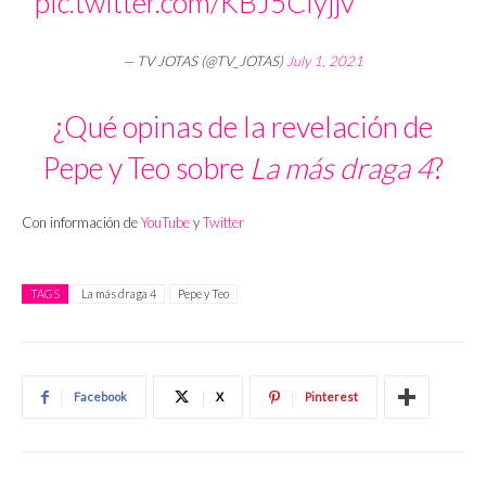
pic.twitter.com/KBJ5CIyjjv
— TV JOTAS (@TV_JOTAS)
July 1, 2021
¿Qué opinas de la revelación de
Pepe y Teo sobre
La más draga 4
?
Con información de
YouTube
y
Twitter
TAGS
La más draga 4
Pepe y Teo
Facebook
X
Pinterest