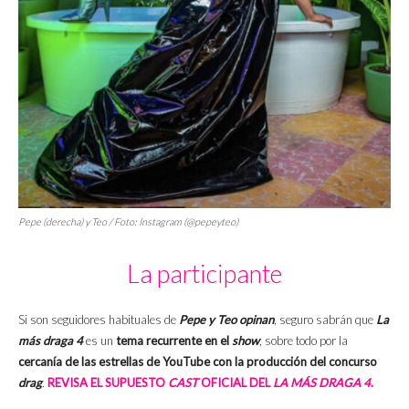
Pepe (derecha) y Teo / Foto: Instagram (@pepeyteo)
La participante
Si son seguidores habituales de
Pepe y Teo
opinan
, seguro sabrán que
La
más draga 4
es un
tema recurrente en el
show
, sobre todo por la
cercanía de las estrellas de YouTube con la producción del concurso
drag
.
REVISA EL SUPUESTO
CAST
OFICIAL DEL
LA MÁS DRAGA
4
.