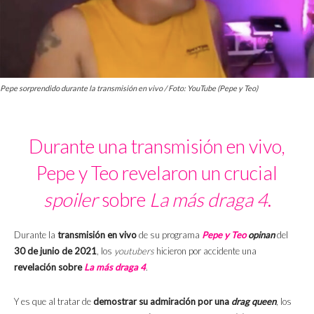
Pepe sorprendido durante la transmisión en vivo / Foto: YouTube (Pepe y Teo)
Durante una transmisión en vivo,
Pepe y Teo revelaron un crucial
spoiler
sobre
La más draga 4
.
Durante la
transmisión en vivo
de su programa
Pepe y Teo
opinan
del
30 de junio de 2021
, los
youtubers
hicieron por accidente una
revelación sobre
La más draga 4
.
Y es que al tratar de
demostrar su admiración por una
drag queen
, los