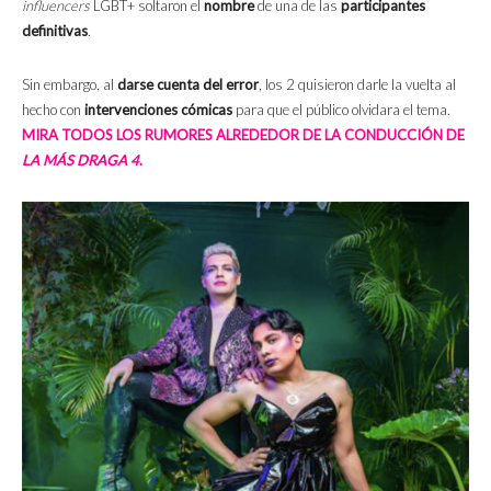
influencers
LGBT+ soltaron el
nombre
de una de las
participantes
definitivas
.
Sin embargo, al
darse cuenta del error
, los 2 quisieron darle la vuelta al
hecho con
intervenciones cómicas
para que el público olvidara el tema.
MIRA TODOS LOS RUMORES ALREDEDOR DE LA CONDUCCIÓN DE
LA MÁS DRAGA 4
.