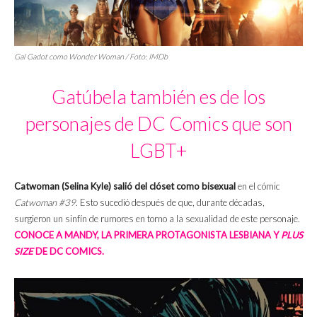
Gal Gadot como Wonder Woman / Foto: IMDb
Gatúbela también es de los
personajes de DC Comics que son
LGBT+
Catwoman
(Selina Kyle)
salió del clóset como bisexual
en el cómic
Catwoman #39
. Esto sucedió después de que, durante décadas,
surgieron un sinfín de rumores en torno a la sexualidad de este personaje.
CONOCE A MANDY, LA PRIMERA PROTAGONISTA LESBIANA Y
PLUS
SIZE
DE DC COMICS.