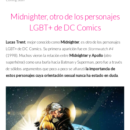
Midnighter, otro de los personajes
LGBT+ de DC Comics
Lucas Trent
, mejor conocido como
Midnighter
, es otro de los personajes
LGBT+ de DC Comics. Su primera aparición fue en
Stormwatch #4
(1998). Muchos vieron la relación entre
Midnighter y Apollo
(otro
superhéroe) como una burla hacia Batman y Superman, pero fue a través
de sólidos argumentos que poco a poco se afianzó
la importancia de
estos personajes cuya orientación sexual nunca ha estado en duda
.