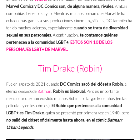
Marvel Comics y DC Comics son, de alguna manera, rivales
. Ambas
compañías tienen lo suyito. Mientras muchos opinan que Marvel le ha
echado más ganas a sus producciones cinematográficas, DC también ha
tenido muchos aciertos, especialmente
cuando se trata de diversidad
sexual en sus personajes
. A continuación,
te contamos quiénes
pertenecen a la comunidad LGBT+
.
ESTOS SON 10 DE LOS
PERSONAJES LGBT+ DE MARVEL.
Tim Drake (Robin)
Fue en agosto de 2021 cuando
DC Comics sacó del clóset a Robin
, el
eterno
sidekick
de
Batman
.
Robin es bisexual.
Pero es importante
mencionar que han existido muchos Robin a lo largo de los años (en las
películas y en los cómics).
El Robin que pertenece a la comunidad
LGBT+ es Tim Drake
, quien se presentó por primera vez en 1940, pero
no salió del clóset oficialmente hasta ahora, en el cómic
Batman:
Urban Legends
.