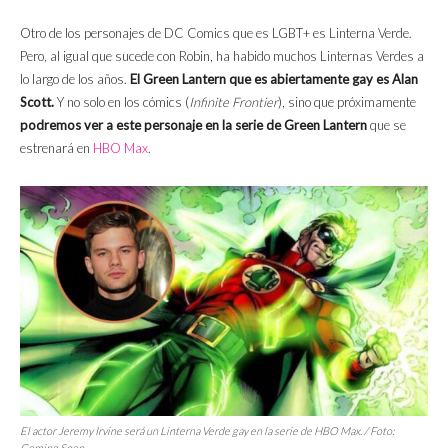
Otro de los personajes de DC Comics que es LGBT+ es Linterna Verde.
Pero, al igual que sucede con Robin, ha habido muchos Linternas Verdes a
lo largo de los años.
El Green Lantern que es abiertamente gay es Alan
Scott.
Y no solo en los cómics (
Infinite Frontier
), sino que próximamente
podremos ver a este personaje en la serie de Green Lantern
que se
estrenará en
HBO Max
.
El actor Jeremy Irvine será un Linterna Verde gay en la serie de HBO Max. / Foto:
Coming Soon