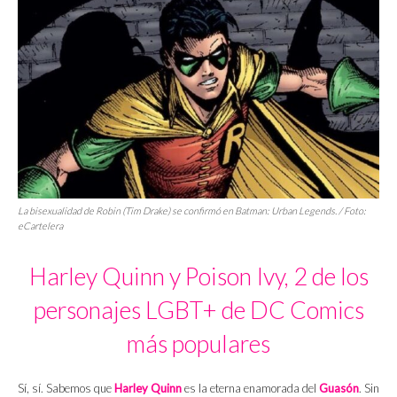
La bisexualidad de Robin (Tim Drake) se confirmó en
Batman: Urban Legends.
/ Foto:
eCartelera
Harley Quinn y Poison Ivy, 2 de los
personajes LGBT+ de DC Comics
más populares
Sí, sí. Sabemos que
Harley Quinn
es la eterna enamorada del
Guasón
. Sin