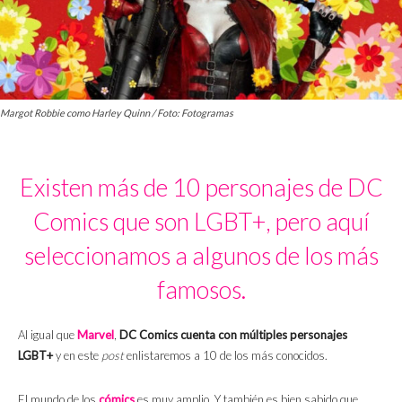
Margot Robbie como Harley Quinn / Foto: Fotogramas
Existen más de 10 personajes de DC
Comics que son LGBT+, pero aquí
seleccionamos a algunos de los más
famosos.
Al igual que
Marvel
,
DC Comics cuenta con múltiples personajes
LGBT+
y en este
post
enlistaremos a 10 de los más conocidos.
El mundo de los
cómics
es muy amplio. Y también es bien sabido que