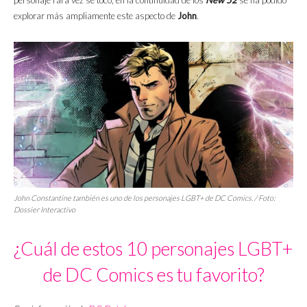
personaje rara vez se tocó, en la continuidad de los
New 52
se ha podido
explorar más ampliamente este aspecto de
John
.
John Constantine también es uno de los personajes LGBT+ de DC Comics. / Foto:
Dossier Interactivo
¿Cuál de estos 10 personajes LGBT+
de DC Comics es tu favorito?