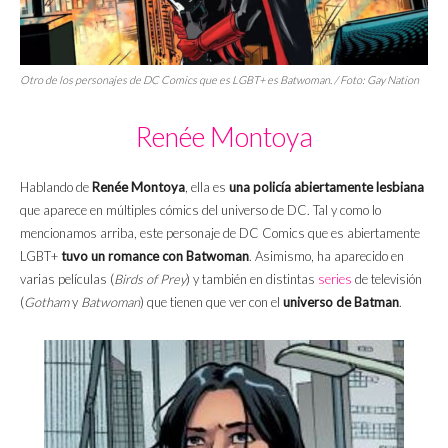
Otro de los personajes de DC Comics que es LGBT+ es Batwoman. / Foto:
Gay Nation
Renée Montoya
Hablando de
Renée Montoya
, ella es
una policía abiertamente lesbiana
que aparece en múltiples cómics del universo de DC. Tal y como lo
mencionamos arriba, este personaje de DC Comics que es abiertamente
LGBT+
tuvo un romance con Batwoman
. Asimismo, ha aparecido en
varias películas (
Birds of Prey
) y también en distintas
series
de televisión
(
Gotham
y
Batwoman
) que tienen que ver con el
universo de Batman
.