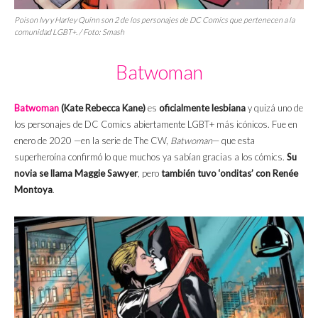
Poison Ivy y Harley Quinn son 2 de los personajes de DC Comics que pertenecen a la
comunidad LGBT+. / Foto: Smash
Batwoman
Batwoman
(Kate Rebecca Kane)
es
oficialmente lesbiana
y quizá uno de
los personajes de DC Comics abiertamente LGBT+ más icónicos. Fue en
enero de 2020 —en la serie de The CW,
Batwoman
— que esta
superheroína confirmó lo que muchos ya sabían gracias a los cómics.
Su
novia se llama Maggie Sawyer
, pero
también tuvo ‘onditas’ con Renée
Montoya
.