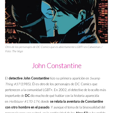
Otro de los personajes de DC Comics que es abiertamente LGBT+ es Catwoman. /
Foto:
The Vege
John Constantine
El
detective John Constantine
hizo su primera aparición en
Swamp
Thing #37
(1985). Él es otro de los personajes de DC Comics que
pertenecen a la comunidad LGBT+. En 2002, el detective de lo oculto más
importante de
DC
dio mucho de qué hablar con la historia aparecida
en
Hellblazer #170-174
, donde
se relata la aventura de Constantine
con otro hombre en el pasado
. Y aunque el tema de la bisexualidad del