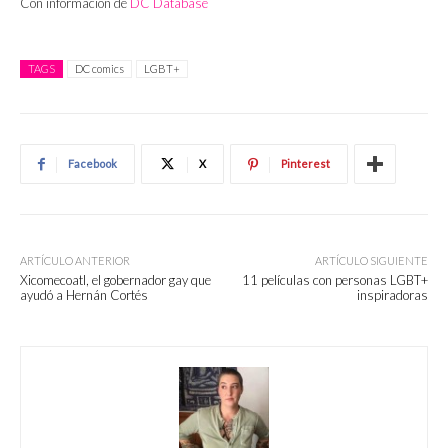
Con información de
DC Database
TAGS
DC comics
LGBT+
Facebook
X
Pinterest
ARTÍCULO ANTERIOR
ARTÍCULO SIGUIENTE
Xicomecoatl, el gobernador gay que
11 películas con personas LGBT+
ayudó a Hernán Cortés
inspiradoras