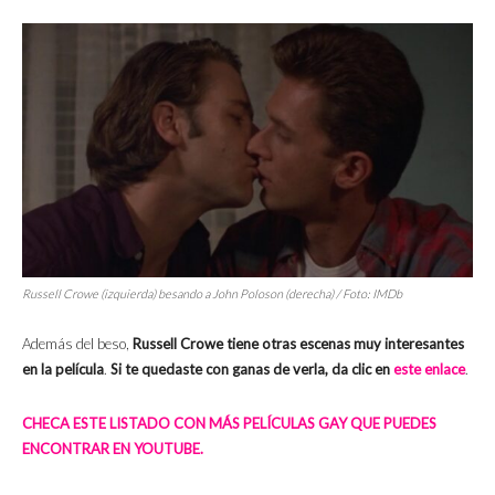
Russell Crowe (izquierda) besando a John Poloson (derecha) / Foto: IMDb
Además del beso,
Russell Crowe tiene otras escenas muy interesantes
en la película
.
Si te quedaste con ganas de verla, da clic en
este enlace
.
CHECA ESTE LISTADO CON MÁS PELÍCULAS GAY QUE PUEDES
ENCONTRAR EN YOUTUBE.