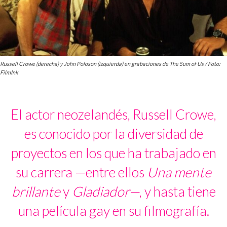
Russell Crowe (derecha) y John Poloson (izquierda) en grabaciones de The Sum of Us / Foto:
FilmInk
El actor neozelandés, Russell Crowe,
es conocido por la diversidad de
proyectos en los que ha trabajado en
su carrera —entre ellos
Una mente
brillante
y
Gladiador
—, y hasta tiene
una película gay en su filmografía.