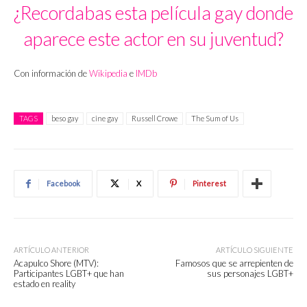
¿Recordabas esta película gay donde
aparece este actor en su juventud?
Con información de
Wikipedia
e
IMDb
TAGS
beso gay
cine gay
Russell Crowe
The Sum of Us
Facebook
X
Pinterest
ARTÍCULO ANTERIOR
ARTÍCULO SIGUIENTE
Acapulco Shore (MTV):
Famosos que se arrepienten de
Participantes LGBT+ que han
sus personajes LGBT+
estado en reality