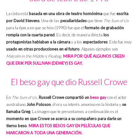
La cinta está
basada en una obra de teatro homónima
que fue
escrita
por David Stevens
. Una de las
peculiaridades
que tiene
The Sum of Us
para la época en que se hizo (1990) fue que el
formato de grabación
rompía con la cuarta pared
. Es decir, de manera directa
los
protagonistas hablaban a la cámara
y a los
espectadores
. Esto fue muy
usado en otras producciones en el futuro
. Algunos ejemplos son
Malcolm in the Middle
y
Fleabag
.
MIRA POR QUÉ ALGUNOS CREEN
QUE ERIK PER SULLIVAN (DEWEY) ES GAY.
El beso gay que dio Russell Crowe
En
The Sum of Us
,
Russell Crowe compartió un
beso gay
con el actor
australiano
John Poloson
, él era su interés amoroso en la historia y
se
llamaba Greg
. La imagen que te presentamos a continuación es el
momento en que Crowe se acerca a su compañero para darle un
tierno beso
.
MIRA ESTOS BESOS GAY EN PELÍCULAS QUE
MARCARON A TODA UNA GENERACIÓN.