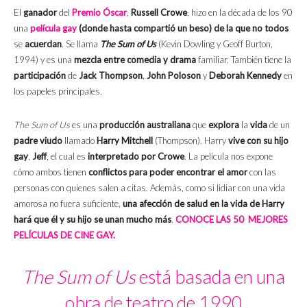
El
ganador
del
Premio Óscar
,
Russell Crowe
, hizo en la década de los 90
una
película gay
(donde hasta compartió un beso) de la que no todos
se
acuerdan
. Se llama
The Sum of Us
(Kevin Dowling y Geoff Burton,
1994) y es una
mezcla entre comedia y drama
familiar. También tiene la
participación
de
Jack Thompson
,
John Poloson
y
Deborah Kennedy
en
los papeles principales.
The Sum of Us
es una
producción australiana
que
explora
la
vida
de un
padre viudo
llamado
Harry
Mitchell
(Thompson). Harry
vive con su hijo
gay
,
Jeff
, el cual es
interpretado por Crowe
. La película nos expone
cómo ambos tienen
conflictos para poder encontrar el amor
con las
personas con quienes salen a citas. Además, como si lidiar con una vida
amorosa no fuera suficiente,
una afección de salud en la vida de Harry
hará que él y su hijo se unan mucho más
.
CONOCE LAS 50 MEJORES
PELÍCULAS DE CINE GAY.
The Sum of Us
está basada en una
obra de teatro de 1990