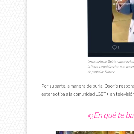
Un usuario de Twitter avisó a H
la Parra. La publicación que ves 
de pantalla: Twitter
Por su parte, a manera de burla, Osorio respo
estereotipa a la comunidad LGBT+ en televisió
«¿En qué te ba