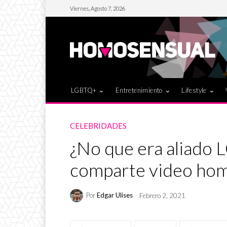
Viernes, Agosto 7, 2026
LGBTQ+
Entretenimiento
Lifestyle
CELEBRIDADES
¿No que era aliado 
comparte video ho
Por
Edgar Ulises
Febrero 2, 2021