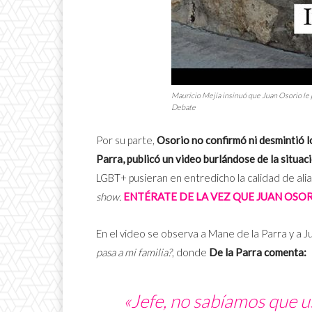
Mauricio Mejía insinuó que Juan Osorio le pi
Debate
Por su parte,
Osorio no confirmó ni desmintió l
Parra, publicó un video burlándose de la situac
LGBT+ pusieran en entredicho la calidad de al
show.
ENTÉRATE DE LA VEZ QUE JUAN OSO
En el video se observa a Mane de la Parra y a J
pasa a mi familia?
, donde
De la Parra comenta:
«Jefe, no sabíamos que us