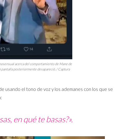
omosensual acerca del comportamiento de Mane de
en pantalla posteriormente desapareció. / Captura
nde usando el tono de voz y los ademanes con los que se
n:
sas, en qué te basas?».