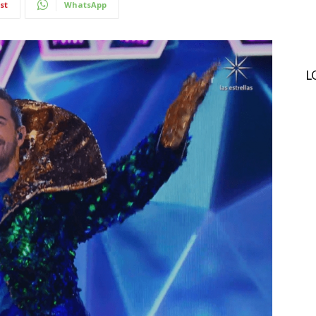
st
WhatsApp
L