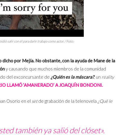
dió salir con él para darle trabajo como actor. / Foto:
o dicho por Mejía. No obstante, con la ayuda de Mane de la
ión
y causando que muchos miembros de la comunidad
iado del exconcursante de
¿Quién es la máscara?
, un
reality
RIO LLAMÓ ‘AMANERADO’ A JOAQUÍN BONDONI.
uan Osorio en el
set
de grabación de la telenovela
¿Qué le
ted también ya salió del clóset».