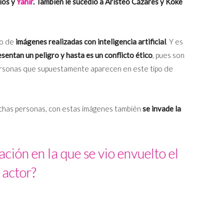
íos y
Yahir
. También le sucedió a Aristeo Cázares y Koke
po de
imágenes realizadas con inteligencia artificial
. Y es
sentan un peligro y hasta es un conflicto ético
, pues son
 personas que supuestamente aparecen en este tipo de
chas personas, con estas imágenes también
se invade la
ación en la que se vio envuelto el
actor?