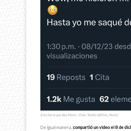
Esto fue lo que dijo Morín. / Foto: Twitter (@Polo_Morin)
De igual manera,
compartió un video el 8 de dic