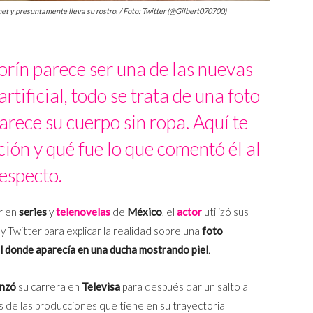
net y presuntamente lleva su rostro. / Foto: Twitter (@Gilbert070700)
rín parece ser una de las nuevas
artificial, todo se trata de una foto
ece su cuerpo sin ropa. Aquí te
ión y qué fue lo que comentó él al
especto.
ar en
series
y
telenovelas
de
México
, el
actor
utilizó sus
y Twitter para explicar la realidad sobre una
foto
al donde aparecía en una ducha mostrando piel
.
nzó
su carrera en
Televisa
para después dar un salto a
as de las producciones que tiene en su trayectoria