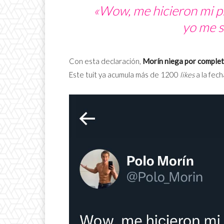
«Wow, me hicieron mi pr
yo me s
Con esta declaración,
Morín niega por completo
Este tuit ya acumula más de 1200
likes
a la fech