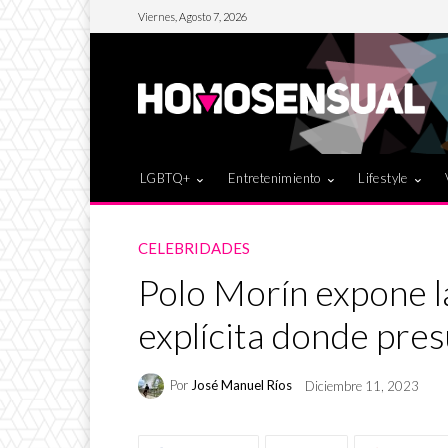
Viernes, Agosto 7, 2026
LGBTQ+
Entretenimiento
Lifestyle
CELEBRIDADES
Polo Morín expone l
explícita donde pr
Por
José Manuel Ríos
Diciembre 11, 2023