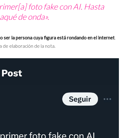
imer[a] foto fake con AI. Hasta
aqué de onda».
 ser la persona cuya figura está rondando en el internet
.
a de elaboración de la nota.