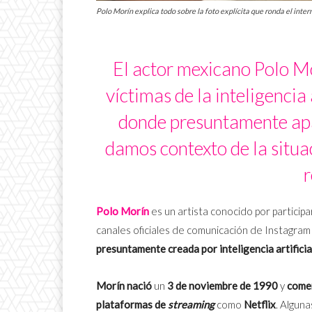
Polo Morín explica todo sobre la foto explícita que ronda el inter
El actor mexicano Polo Mo
víctimas de la inteligencia 
donde presuntamente apar
damos contexto de la situac
r
Polo Morín
es un artista conocido por particip
canales oficiales de comunicación de Instagram 
presuntamente creada por inteligencia artifici
Morín nació
un
3 de noviembre de 1990
y
come
plataformas de
streaming
como
Netflix
. Algun