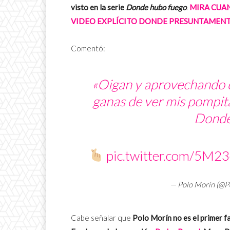
visto en la serie
Donde hubo fueg
o
.
MIRA CUA
VIDEO EXPLÍCITO DONDE PRESUNTAMENTE
Comentó:
«Oigan y aprovechando 
ganas de ver mis pompitas
Donde
pic.twitter.com/5M2
— Polo Morín (@P
Cabe señalar que
Polo Morín no es el primer f