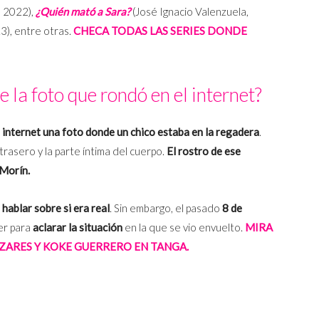
, 2022),
¿Quién mató a Sara?
(José Ignacio Valenzuela,
3), entre otras.
CHECA TODAS LAS SERIES DONDE
 la foto que rondó en el internet?
internet una foto donde un chico estaba en la regadera
.
trasero y la parte íntima del cuerpo.
El rostro de ese
 Morín.
ablar sobre si era real
. Sin embargo, el pasado
8 de
er para
aclarar la situación
en la que se vio envuelto.
MIRA
ZARES Y KOKE GUERRERO EN TANGA.