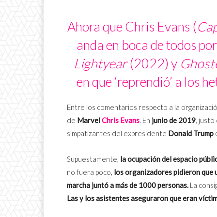
Ahora que Chris Evans (
Cap
anda en boca de todos por 
Lightyear
(2022) y
Ghost
en que ‘reprendió’ a los h
Entre los comentarios respecto a la organizaci
de
Marvel
Chris Evans
. En
junio de 2019
, justo
simpatizantes del expresidente
Donald Trump
Supuestamente,
la ocupación del espacio públic
no fuera poco,
los organizadores pidieron que u
marcha juntó a más de 1000 personas.
La consig
Las y los asistentes aseguraron que eran víctim