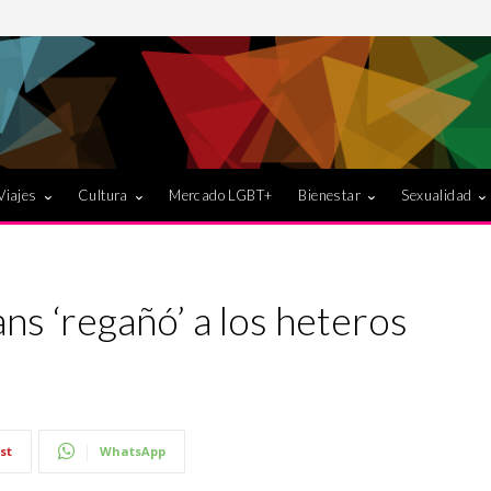
Viajes
Cultura
Mercado LGBT+
Bienestar
Sexualidad
ns ‘regañó’ a los heteros
st
WhatsApp