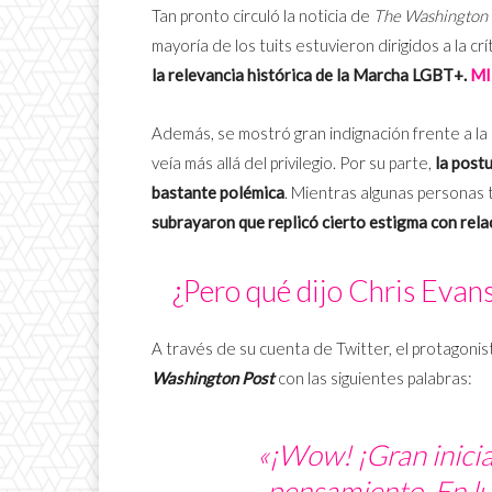
Tan pronto circuló la noticia de
The Washington 
mayoría de los tuits estuvieron dirigidos a la crít
la relevancia histórica de la Marcha LGBT+.
MI
Además, se mostró gran indignación frente a l
veía más allá del privilegio. Por su parte,
la postu
bastante polémica
. Mientras algunas personas t
subrayaron que replicó cierto estigma con rel
¿Pero qué dijo Chris Evans
A través de su cuenta de Twitter, el protagoni
Washington Post
con las siguientes palabras:
«
¡Wow!
¡Gran inici
pensamiento. En lug