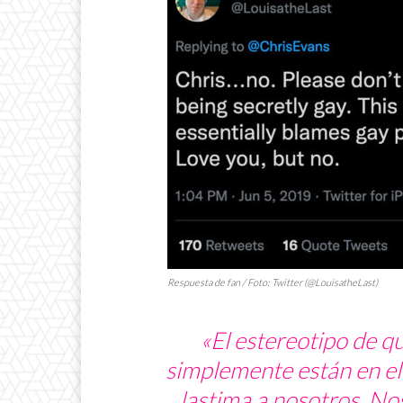
Respuesta de fan / Foto: Twitter (@LouisatheLast)
«El estereotipo de q
simplemente están en el c
lastima a nosotros. No