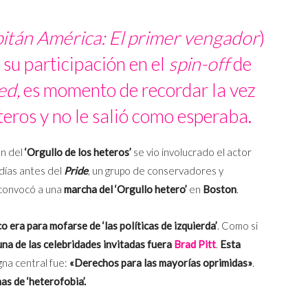
itán América: El primer vengador
)
su participación en el
spin-off
de
ed,
es momento de recordar la vez
eteros y no le salió como esperaba.
ón del
‘Orgullo de los heteros’
se vio involucrado el actor
 días antes del
Pride
, un grupo de conservadores y
convocó a una
marcha del ‘Orgullo hetero’
en
Boston
.
o era para mofarse de ‘las políticas de izquierda’
. Como si
na de las celebridades invitadas fuera
Brad Pitt
.
Esta
na central fue:
«Derechos para las mayorías oprimidas»
.
as de ‘heterofobia’.