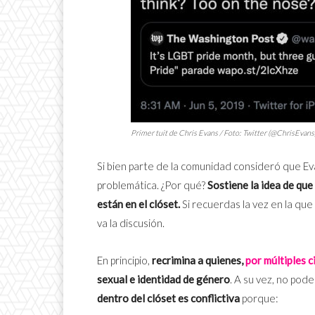
Primer tuit de Chris Evans / Foto: Twitter (@ChrisEvans
Si bien parte de la comunidad consideró que Ev
problemática. ¿Por qué?
Sostiene la idea de qu
están en el clóset.
Si recuerdas la vez en la que
va la discusión.
En principio,
recrimina a quienes,
por múltiples c
sexual e identidad de género
. A su vez, no pod
dentro del clóset es conflictiva
porque: