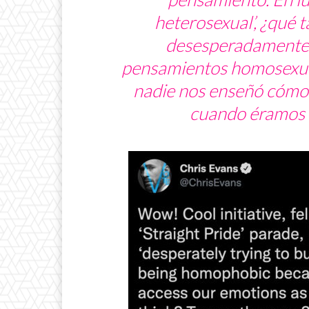
heterosexual’, ¿qué ta
desesperadamente 
pensamientos homosexua
nadie nos enseñó cómo
cuando éramos 