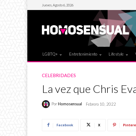
Jueves, Agosto 6, 2026
LGBTQ+
Entretenimiento
Lifestyle
CELEBRIDADES
La vez que Chris Eva
Por
Homosensual
Febrero 10, 2022
Facebook
X
Pintere