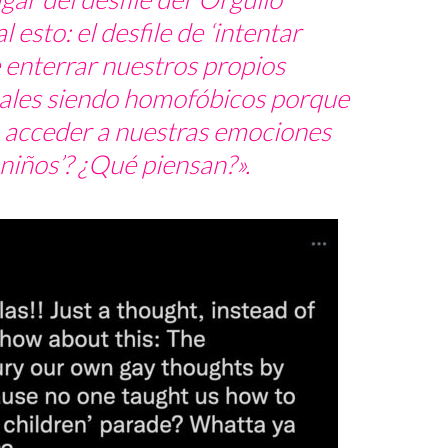
l esto: el desfile de ‘intentar
enterrar nuestros propios
les siendo homofóbicos porque
 acceder a nuestras emociones
niños’?
¿Qué piensan?
».