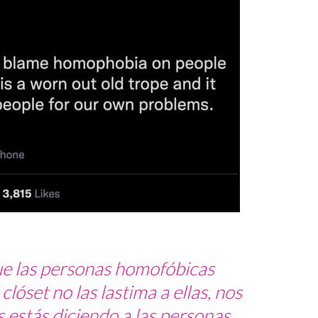
ue las personas homofóbicas
lóset no las lastima a ellas, nos
s estás diciendo a las personas