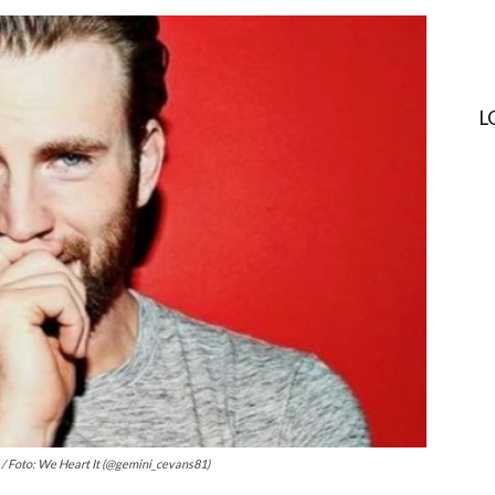
L
. / Foto: We Heart It (@gemini_cevans81)