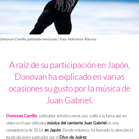
Donovan Carrillo, patinador mexicano / Foto: Noticieros Televisa
A raíz de su participación en Japón,
Donovan ha explicado en varias
ocasiones su gusto por la música de
Juan Gabriel.
Donovan Carrillo
, patinador artístico mexicano, saltó a la fama por un
video en el que utilizaba
música del cantante Juan Gabriel
en una
competencia de 2016
en Japón
. Desde entonces ha llamado la atención el
gusto del joven patinador por el
Divo de Juárez
.