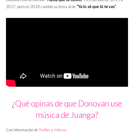
2017, pero en 2018 cambió su tema al de
“Ya lo sé que tú te vas”
.
¿Qué opinas de que Donovan use
música de Juanga?
Con Información de
Twitter
y
Milenio